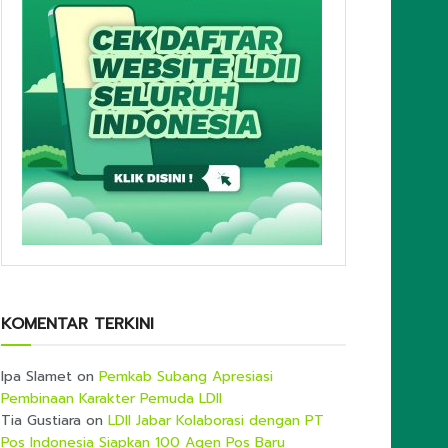
KOMENTAR TERKINI
Ipa Slamet
on
Pemkab Subang Apresiasi
Pembinaan Karakter Pemuda LDII
Tia Gustiara
on
LDII Jabar Kolaborasi dengan PT
Pos Indonesia Siapkan 100 Agen Pos Baru