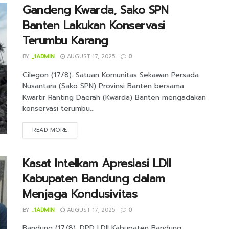
Gandeng Kwarda, Sako SPN
Banten Lakukan Konservasi
Terumbu Karang
BY
_1ADMIN
AUGUST 17, 2025
0
Cilegon (17/8). Satuan Komunitas Sekawan Persada
Nusantara (Sako SPN) Provinsi Banten bersama
Kwartir Ranting Daerah (Kwarda) Banten mengadakan
konservasi terumbu...
DETAILS
READ MORE
Kasat Intelkam Apresiasi LDII
Kabupaten Bandung dalam
Menjaga Kondusivitas
BY
_1ADMIN
AUGUST 17, 2025
0
Bandung (17/8). DPD LDII Kabupaten Bandung