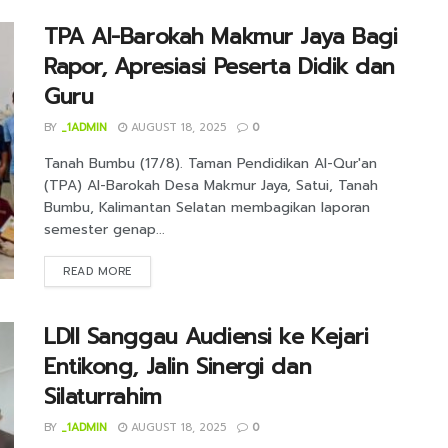
TPA Al-Barokah Makmur Jaya Bagi
Rapor, Apresiasi Peserta Didik dan
Guru
BY
_1ADMIN
AUGUST 18, 2025
0
Tanah Bumbu (17/8). Taman Pendidikan Al-Qur'an
(TPA) Al-Barokah Desa Makmur Jaya, Satui, Tanah
Bumbu, Kalimantan Selatan membagikan laporan
semester genap...
DETAILS
READ MORE
LDII Sanggau Audiensi ke Kejari
Entikong, Jalin Sinergi dan
Silaturrahim
BY
_1ADMIN
AUGUST 18, 2025
0