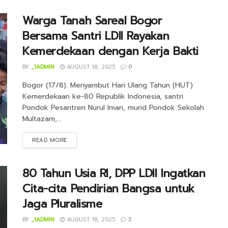
Warga Tanah Sareal Bogor
Bersama Santri LDII Rayakan
Kemerdekaan dengan Kerja Bakti
BY
_1ADMIN
AUGUST 18, 2025
0
Bogor (17/8). Menyambut Hari Ulang Tahun (HUT)
Kemerdekaan ke-80 Republik Indonesia, santri
Pondok Pesantren Nurul Iman, murid Pondok Sekolah
Multazam,...
DETAILS
READ MORE
80 Tahun Usia RI, DPP LDII Ingatkan
Cita-cita Pendirian Bangsa untuk
Jaga Pluralisme
BY
_1ADMIN
AUGUST 18, 2025
3