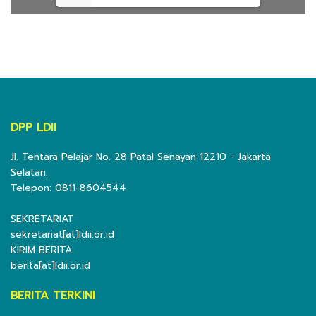
DPP LDII
Jl. Tentara Pelajar No. 28 Patal Senayan 12210 - Jakarta
Selatan.
Telepon: 0811-8604544
SEKRETARIAT
sekretariat[at]ldii.or.id
KIRIM BERITA
berita[at]ldii.or.id
BERITA TERKINI