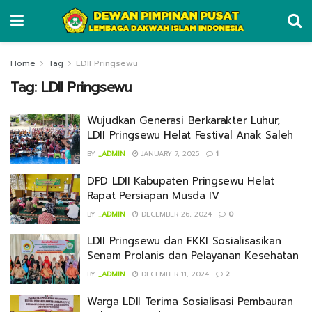
Home
Tag
LDII Pringsewu
Tag:
LDII Pringsewu
Wujudkan Generasi Berkarakter Luhur,
LDII Pringsewu Helat Festival Anak Saleh
BY
_ADMIN
JANUARY 7, 2025
1
DPD LDII Kabupaten Pringsewu Helat
Rapat Persiapan Musda IV
BY
_ADMIN
DECEMBER 26, 2024
0
LDII Pringsewu dan FKKI Sosialisasikan
Senam Prolanis dan Pelayanan Kesehatan
BY
_ADMIN
DECEMBER 11, 2024
2
Warga LDII Terima Sosialisasi Pembauran