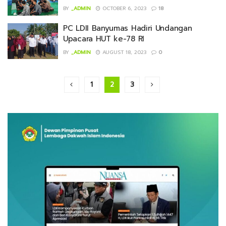
BY
_ADMIN
OCTOBER 6, 2023
18
PC LDII Banyumas Hadiri Undangan
Upacara HUT ke-78 RI
BY
_ADMIN
AUGUST 18, 2023
0
1
2
3