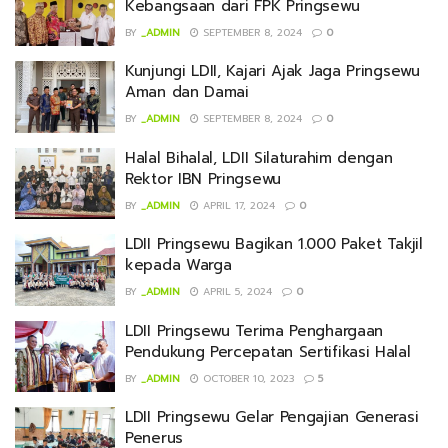
Kebangsaan dari FPK Pringsewu
BY
_ADMIN
SEPTEMBER 8, 2024
0
Kunjungi LDII, Kajari Ajak Jaga Pringsewu
Aman dan Damai
BY
_ADMIN
SEPTEMBER 8, 2024
0
Halal Bihalal, LDII Silaturahim dengan
Rektor IBN Pringsewu
BY
_ADMIN
APRIL 17, 2024
0
LDII Pringsewu Bagikan 1.000 Paket Takjil
kepada Warga
BY
_ADMIN
APRIL 5, 2024
0
LDII Pringsewu Terima Penghargaan
Pendukung Percepatan Sertifikasi Halal
BY
_ADMIN
OCTOBER 10, 2023
5
LDII Pringsewu Gelar Pengajian Generasi
Penerus