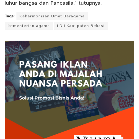
luhur bangsa dan Pancasila,” tutupnya.
Tags:
Keharmonisan Umat Beragama
kementerian agama
LDII Kabupaten Bekasi