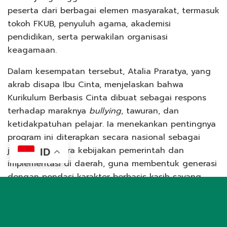
peserta dari berbagai elemen masyarakat, termasuk
tokoh FKUB, penyuluh agama, akademisi
pendidikan, serta perwakilan organisasi
keagamaan.
Dalam kesempatan tersebut, Atalia Praratya, yang
akrab disapa Ibu Cinta, menjelaskan bahwa
Kurikulum Berbasis Cinta dibuat sebagai respons
terhadap maraknya
bullying
, tawuran, dan
ketidakpatuhan pelajar. Ia menekankan pentingnya
program ini diterapkan secara nasional sebagai
jembatan antara kebijakan pemerintah dan
ID
implementasi di daerah, guna membentuk generasi
dengan pondasi karakter berbasis kasih sayang.
“Bagaimana kita mendorong agar anak-anak
memiliki karakter yang mencintai sesama manusia,
dan yang pertama, cinta kepada Yang Maha