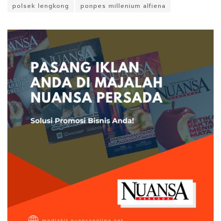
polsek lengkong
ponpes millenium alfiena