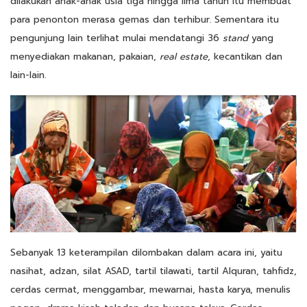
dilakukan anak-anak usia tiga hingga lima tahun itu membuat
para penonton merasa gemas dan terhibur. Sementara itu
pengunjung lain terlihat mulai mendatangi 36
stand
yang
menyediakan makanan, pakaian,
real estate
, kecantikan dan
lain-lain.
Sebanyak 13 keterampilan dilombakan dalam acara ini, yaitu
nasihat, adzan, silat ASAD, tartil tilawati, tartil Alquran, tahfidz,
cerdas cermat, menggambar, mewarnai, hasta karya, menulis