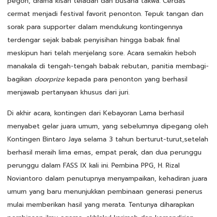
pegon, drama kisah teladan dan busana takwa. Cerdas
cermat menjadi festival favorit penonton. Tepuk tangan dan
sorak para supporter dalam mendukung kontingennya
terdengar sejak babak penyisihan hingga babak final
meskipun hari telah menjelang sore. Acara semakin heboh
manakala di tengah-tengah babak rebutan, panitia membagi-
bagikan
doorprize
kepada para penonton yang berhasil
menjawab pertanyaan khusus dari juri.
Di akhir acara, kontingen dari Kebayoran Lama berhasil
menyabet gelar juara umum, yang sebelumnya dipegang oleh
Kontingen Bintaro Jaya selama 3 tahun berturut-turut,setelah
berhasil meraih lima emas, empat perak, dan dua perunggu
perunggu dalam FASS IX kali ini. Pembina PPG, H. Rizal
Noviantoro dalam penutupnya menyampaikan, kehadiran juara
umum yang baru menunjukkan pembinaan generasi penerus
mulai memberikan hasil yang merata. Tentunya diharapkan