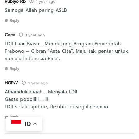
Rubiyo Rb
1 year ago
Semoga Allah paring ASLB
Reply
Caca
1 year ago
LDII Luar Biasa…. Mendukung Program Pemerintah
Prabowo – Gibran “Asta Cita”. Maju tak gentar untuk
menuju Indonesia Emas.
Reply
HGP//
1 year ago
Alhamdulilaaaah…. Menyala LDII
Gasss pooolllll …..!!!
LDII selalu update, flexible di segala zaman.
Reply
ID