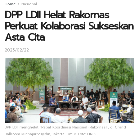
Home
Nasional
DPP LDII Helat Rakornas
Perkuat Kolaborasi Sukseskan
Asta Cita
2025/02/22
DPP LDII menghelat “Rapat Koordinasi Nasional (Rakornas)”, di Grand
Ballroom Minhajurrosyidin, Jakarta Timur. Foto: LINES.