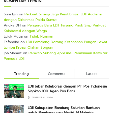
KOMENTAR TERKINI
Sum Ijan
on
Perkuat Sinergi Jaga Kamtibmas, LDII Audiensi
dengan Dirbinmas Polda Sumut
Angka DH
on
Pengurus Baru LDII Tanjung Priok Siap Perkuat
Kolaborasi dengan Warga
Luluk Mutia
on
Tidak Nyaman
Esfandiar
on
LDII Pemalang Dorong Ketahanan Pangan Lewat
Lomba Kreasi Olahan Sorgum
Ipa Slamet
on
Pemkab Subang Apresiasi Pembinaan Karakter
Pemuda LDII
Trending
Comments
Latest
LDII Jabar Kolaborasi dengan PT Pos Indonesia
Siapkan 100 Agen Pos Baru
AUGUST 4, 2026
LDII Kabupaten Bandung Salurkan Bantuan
untuk Pembangunan Masjid Al Muhajirin