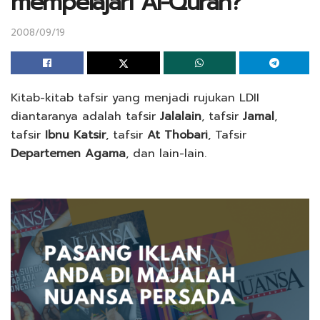
mempelajari Al-Quran?
2008/09/19
Kitab-kitab tafsir yang menjadi rujukan LDII
diantaranya adalah tafsir
Jalalain
, tafsir
Jamal
,
tafsir
Ibnu Katsir
, tafsir
At Thobari
, Tafsir
Departemen Agama
, dan lain-lain.