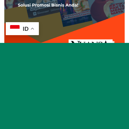
ID
Leave a Reply
Your email address will not be published.
Required fields are
marked
*
Comment
*