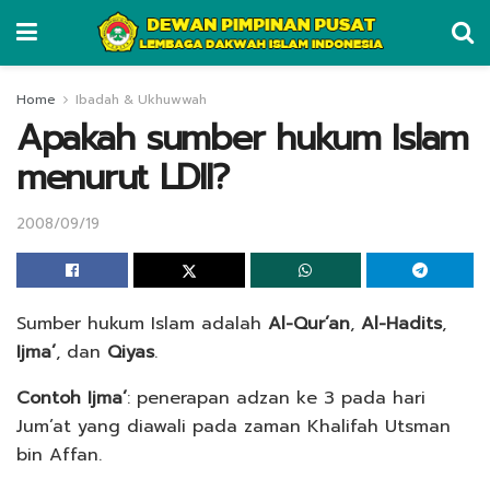
Home
Ibadah & Ukhuwwah
Apakah sumber hukum Islam
menurut LDII?
2008/09/19
Sumber hukum Islam adalah
Al-Qur’an
,
Al-Hadits
,
Ijma’
, dan
Qiyas
.
Contoh Ijma’
: penerapan adzan ke 3 pada hari
Jum’at yang diawali pada zaman Khalifah Utsman
bin Affan.