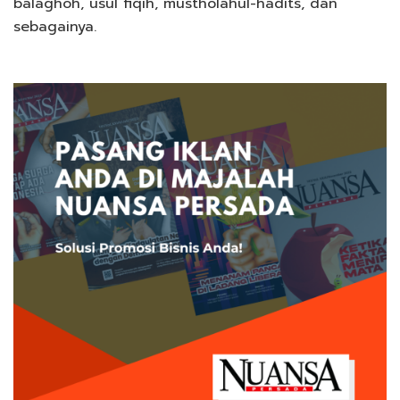
balaghoh, usul fiqih, mustholahul-hadits, dan
sebagainya.