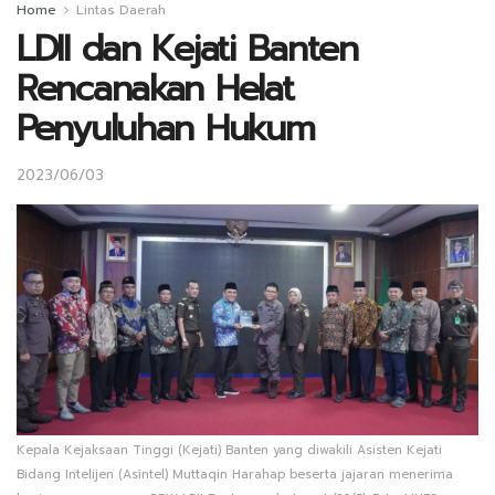
Home
Lintas Daerah
LDII dan Kejati Banten
Rencanakan Helat
Penyuluhan Hukum
2023/06/03
Kepala Kejaksaan Tinggi (Kejati) Banten yang diwakili Asisten Kejati
Bidang Intelijen (Asintel) Muttaqin Harahap beserta jajaran menerima