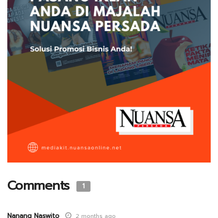
Comments
1
Nanang Naswito
2 months ago