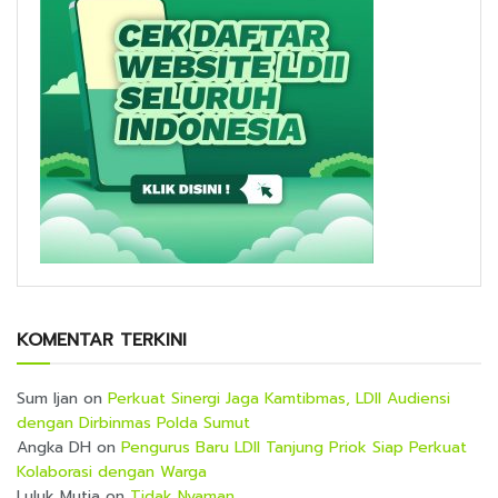
KOMENTAR TERKINI
Sum Ijan
on
Perkuat Sinergi Jaga Kamtibmas, LDII Audiensi
dengan Dirbinmas Polda Sumut
Angka DH
on
Pengurus Baru LDII Tanjung Priok Siap Perkuat
Kolaborasi dengan Warga
Luluk Mutia
on
Tidak Nyaman