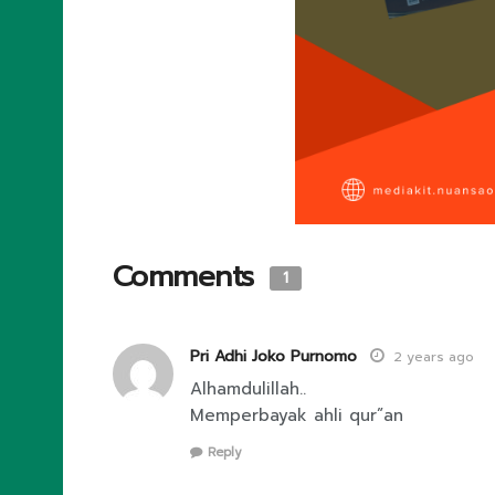
Comments
1
Pri Adhi Joko Purnomo
2 years ago
Alhamdulillah..
Memperbayak ahli qur”an
Reply