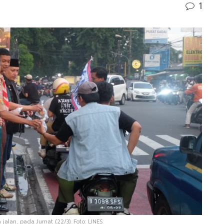
1
lan, pada Jumat (22/3). Foto: LINES.