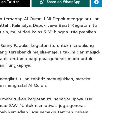
 on Twitter
Share on WhatsApp
 terhadap Al Quran, LDII Depok menggelar ujian
ttah, Kalimulya, Depok, Jawa Barat. Kegiatan itu
usia, mulai dari kelas 5 SD hingga usia pranikah.
, Sonny Pawoko, kegiatan itu untuk mendukung
ng tersebar di majelis-majelis taklim dan masjid-
nfaat terutama bagi para generasi muda untuk
n,” ungkapnya.
engikuti ujian tahfidz menunjukkan, mereka
n menghafal Al Quran.
 menuturkan kegiatan itu sebagai upaya LDII
d SAW. “Untuk memotivasi juga generasi
mbah kemudian juga semakin tambah paham