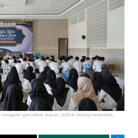
menggelar ujian tahfidz Alquran, (24/3) di Gedung Kutubusittah,