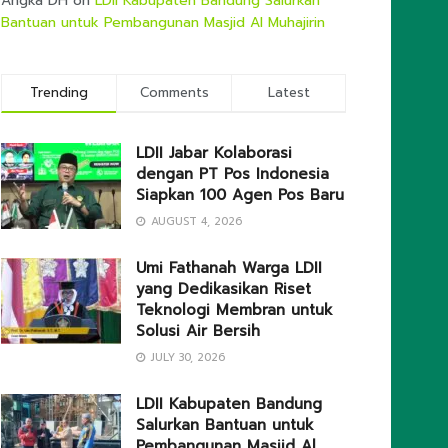
Angka DH
on
LDII Kabupaten Bandung Salurkan
Bantuan untuk Pembangunan Masjid Al Muhajirin
Trending
Comments
Latest
LDII Jabar Kolaborasi
dengan PT Pos Indonesia
Siapkan 100 Agen Pos Baru
AUGUST 4, 2026
Umi Fathanah Warga LDII
yang Dedikasikan Riset
Teknologi Membran untuk
Solusi Air Bersih
JULY 30, 2026
LDII Kabupaten Bandung
Salurkan Bantuan untuk
Pembangunan Masjid Al