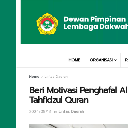
HOME
ORGANISASI
R
Home
Lintas Daerah
Beri Motivasi Penghafal Al
Tahfidzul Quran
2024/08/13
in
Lintas Daerah