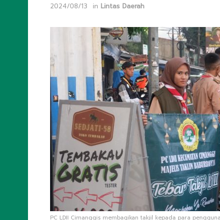
2024/08/13
in
Lintas Daerah
PC LDII Cimanggis membagikan takjil kepada para pengguna ja