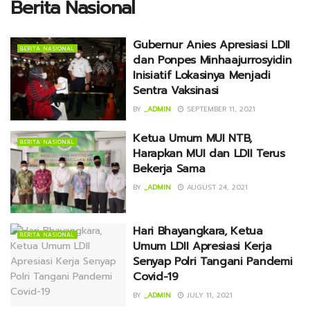
Berita Nasional
Gubernur Anies Apresiasi LDII
BERITA NASIONAL
dan Ponpes Minhaajurrosyidin
Inisiatif Lokasinya Menjadi
Sentra Vaksinasi
BY
_ADMIN
SEPTEMBER 11, 2021
Ketua Umum MUI NTB,
BERITA NASIONAL
Harapkan MUI dan LDII Terus
Bekerja Sama
BY
_ADMIN
AUGUST 24, 2021
Hari Bhayangkara, Ketua
BERITA NASIONAL
Umum LDII Apresiasi Kerja
Senyap Polri Tangani Pandemi
Covid-19
BY
_ADMIN
JULY 11, 2021