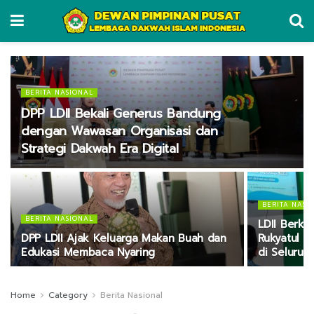
BERITA NASIONAL
DPP LDII Bekali Generus Bandung
dengan Wawasan Organisasi dan
Strategi Dakwah Era Digital
BERITA NASI
BERITA NASIONAL
LDII Berk
DPP LDII Ajak Keluarga Makan Buah dan
Rukyatul H
Edukasi Membaca Nyaring
di Seluruh
Home
Category
Berita Nasional