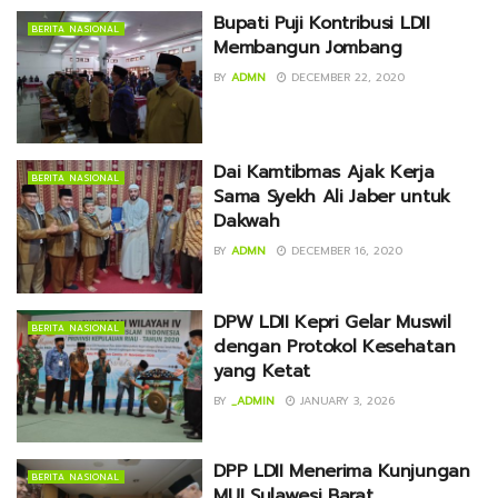
Bupati Puji Kontribusi LDII
BERITA NASIONAL
Membangun Jombang
BY
ADMN
DECEMBER 22, 2020
Dai Kamtibmas Ajak Kerja
BERITA NASIONAL
Sama Syekh Ali Jaber untuk
Dakwah
BY
ADMN
DECEMBER 16, 2020
DPW LDII Kepri Gelar Muswil
BERITA NASIONAL
dengan Protokol Kesehatan
yang Ketat
BY
_ADMIN
JANUARY 3, 2026
DPP LDII Menerima Kunjungan
BERITA NASIONAL
MUI Sulawesi Barat