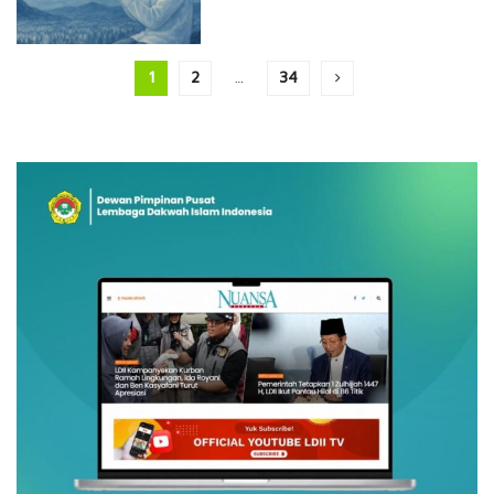
1
2
…
34