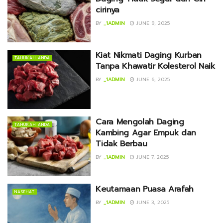
cirinya
BY
_1ADMIN
JUNE 9, 2025
Kiat Nikmati Daging Kurban
TAHUKAH ANDA
Tanpa Khawatir Kolesterol Naik
BY
_1ADMIN
JUNE 6, 2025
Cara Mengolah Daging
TAHUKAH ANDA
Kambing Agar Empuk dan
Tidak Berbau
BY
_1ADMIN
JUNE 7, 2025
Keutamaan Puasa Arafah
NASEHAT
BY
_1ADMIN
JUNE 3, 2025