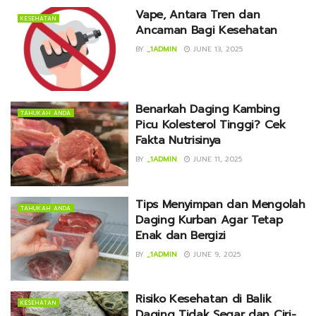
Vape, Antara Tren dan
KESEHATAN
Ancaman Bagi Kesehatan
BY
_1ADMIN
JUNE 13, 2025
Benarkah Daging Kambing
TAHUKAH ANDA
Picu Kolesterol Tinggi? Cek
Fakta Nutrisinya
BY
_1ADMIN
JUNE 11, 2025
Tips Menyimpan dan Mengolah
TAHUKAH ANDA
Daging Kurban Agar Tetap
Enak dan Bergizi
BY
_1ADMIN
JUNE 9, 2025
Risiko Kesehatan di Balik
KESEHATAN
Daging Tidak Segar dan Ciri-