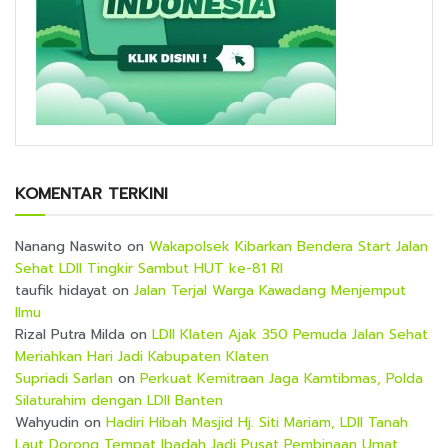
KOMENTAR TERKINI
Nanang Naswito
on
Wakapolsek Kibarkan Bendera Start Jalan
Sehat LDII Tingkir Sambut HUT ke-81 RI
taufik hidayat
on
Jalan Terjal Warga Kawadang Menjemput
Ilmu
Rizal Putra Milda
on
LDII Klaten Ajak 350 Pemuda Jalan Sehat
Meriahkan Hari Jadi Kabupaten Klaten
Supriadi Sarlan
on
Perkuat Kemitraan Jaga Kamtibmas, Polda
Silaturahim dengan LDII Banten
Wahyudin
on
Hadiri Hibah Masjid Hj. Siti Mariam, LDII Tanah
Laut Dorong Tempat Ibadah Jadi Pusat Pembinaan Umat