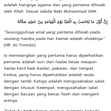
adalah tiangnya agama dan yang pertama dihisab
oleh Allah. Sesuai sabda Nabi Muhammad SAW:
إِنَّ أَوَّلَ مَا يُحَاسَبُ بِهِ الْعَبْدُ يَوْمَ الْقِيَامَةِ مِنْ عَمَلِهِ صَلَاتُهُ
”Sesungguhnya amal yang pertama dihisab pada
seorang hamba pada hari kiamat adalah sholatnya.”
(HR. At-Tirmidzi)
Ia menerangkan yang pertama harus diperhatikan
pertama adalah suci dari
hadas
besar maupun
hadas
kecil baik badan, pakaian, dan tempat.
Kedua, yang harus diperhatikan adalah wudu
dengan tertib. Ketiga adalah mengusahakan salat
dengan
khusuk
. Keempat, mengusahakan salat
dengan bacaan yang benar, fasih dan mengerti
artinya.
“Salat itu berhadapan, memuji, meminta kepada