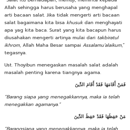
Allah sehingga harus berusaha yang menghapal
arti bacaan salat. Jika tidak mengerti arti bacaan
salat bagaimana kita bisa
khusuk
dan menghayati
apa yag kita baca. Surat yang kita bacapun harus
diusahakan mengerti artinya mulai dari
takbiratul
ikhrom
, Allah Maha Besar sampai
Assalamu’alaikum
,”
tegasnya.
Ust. Thoyibun menegaskan masalah salat adalah
masalah penting karena tiangnya agama.
فَمَنْ أَقَامَهَا فَقَدْ أَقَامَ الدِّينَ
“Barang siapa yang menegakkannya, maka ia telah
menegakkan agamanya.”
مَنْ حَفِظَهَا فَقَدْ حَفِظَ الدِّينَ
”Barangsiapa yang menegakkannya, maka ia telah