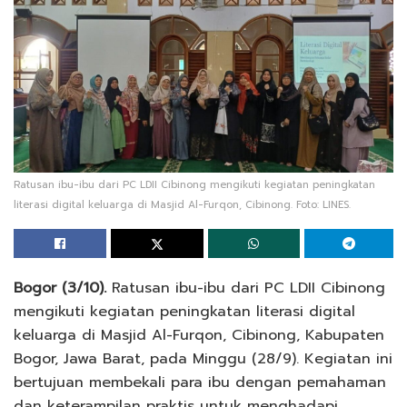
Ratusan ibu-ibu dari PC LDII Cibinong mengikuti kegiatan peningkatan
literasi digital keluarga di Masjid Al-Furqon, Cibinong. Foto: LINES.
Bogor (3/10).
Ratusan ibu-ibu dari PC LDII Cibinong
mengikuti kegiatan peningkatan literasi digital
keluarga di Masjid Al-Furqon, Cibinong, Kabupaten
Bogor, Jawa Barat, pada Minggu (28/9). Kegiatan ini
bertujuan membekali para ibu dengan pemahaman
dan keterampilan praktis untuk menghadapi