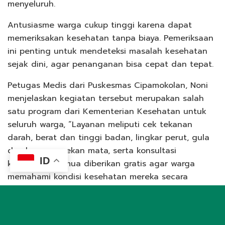
menyeluruh.
Antusiasme warga cukup tinggi karena dapat
memeriksakan kesehatan tanpa biaya. Pemeriksaan
ini penting untuk mendeteksi masalah kesehatan
sejak dini, agar penanganan bisa cepat dan tepat.
Petugas Medis dari Puskesmas Cipamokolan, Noni
menjelaskan kegiatan tersebut merupakan salah
satu program dari Kementerian Kesehatan untuk
seluruh warga, “Layanan meliputi cek tekanan
darah, berat dan tinggi badan, lingkar perut, gula
darah, pengecekan mata, serta konsultasi
ID
kesehatan. Semua diberikan gratis agar warga
memahami kondisi kesehatan mereka secara
menyeluruh,” ungkapnya.
Sementara itu, Pengurus PC LDII Rancasari Pipin