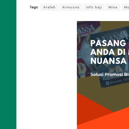
Tags:
Arafah
Armuzna
info haji
Mina
Mu