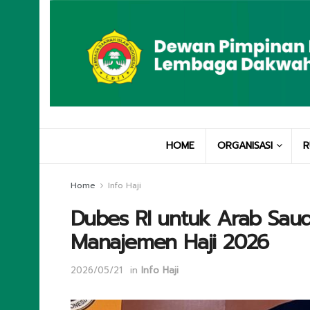
HOME
ORGANISASI
R
Home
Info Haji
Dubes RI untuk Arab Sau
Manajemen Haji 2026
2026/05/21
in
Info Haji