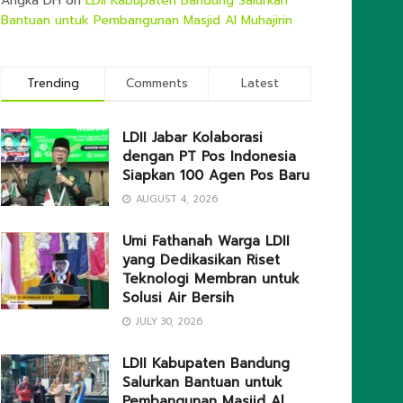
Angka DH
on
LDII Kabupaten Bandung Salurkan
Bantuan untuk Pembangunan Masjid Al Muhajirin
Trending
Comments
Latest
LDII Jabar Kolaborasi
dengan PT Pos Indonesia
Siapkan 100 Agen Pos Baru
AUGUST 4, 2026
Umi Fathanah Warga LDII
yang Dedikasikan Riset
Teknologi Membran untuk
Solusi Air Bersih
JULY 30, 2026
LDII Kabupaten Bandung
Salurkan Bantuan untuk
Pembangunan Masjid Al