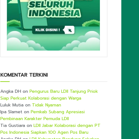
KOMENTAR TERKINI
Angka DH
on
Pengurus Baru LDII Tanjung Priok
Siap Perkuat Kolaborasi dengan Warga
Luluk Mutia
on
Tidak Nyaman
Ipa Slamet
on
Pemkab Subang Apresiasi
Pembinaan Karakter Pemuda LDII
Tia Gustiara
on
LDII Jabar Kolaborasi dengan PT
Pos Indonesia Siapkan 100 Agen Pos Baru