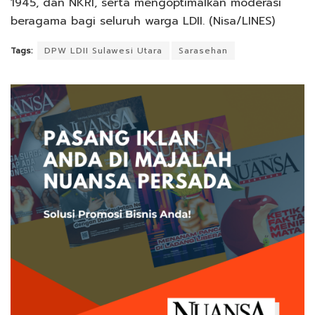
1945, dan NKRI, serta mengoptimalkan moderasi
beragama bagi seluruh warga LDII. (Nisa/LINES)
Tags:
DPW LDII Sulawesi Utara
Sarasehan