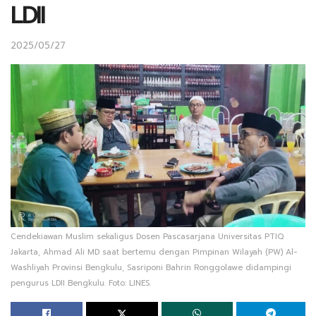
LDII
2025/05/27
Cendekiawan Muslim sekaligus Dosen Pascasarjana Universitas PTIQ
Jakarta, Ahmad Ali MD saat bertemu dengan Pimpinan Wilayah (PW) Al-
Washliyah Provinsi Bengkulu, Sasriponi Bahrin Ronggolawe didampingi
pengurus LDII Bengkulu. Foto: LINES.