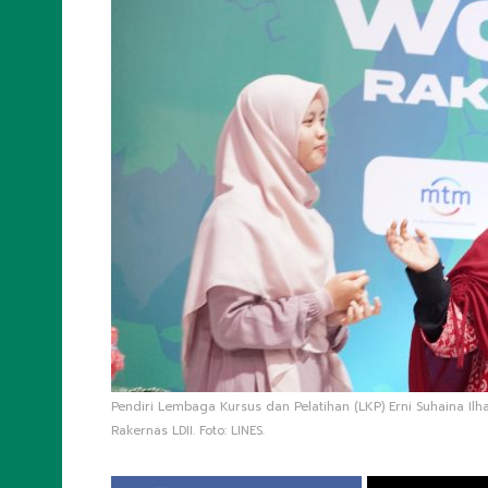
Pendiri Lembaga Kursus dan Pelatihan (LKP) Erni Suhaina I
Rakernas LDII. Foto: LINES.