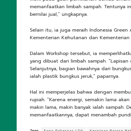
memanfaatkan limbah sampah. Tentunya ini
bernilai jual,” ungkapnya.
Selain itu, ia juga meraih Indonesia Gree
Kementerian Kehutanan dan Kementerian P
Dalam Workshop tersebut, ia memperlihat
yang dibuat dari limbah sampah. “Lapisan 
Selanjutnya, bagian bawahnya dari bungkus
ialah plastik bungkus jeruk,” paparnya.
Hal ini memperjelas bahwa dengan memb
rupiah. “Karena energi, semakin lama aka
makin lama, makin banyak ialah sampah.
memanfaatkannya, dapat menambah pundi-pu
Tags:
Expo Rakernas LDII
Kerajinan Barang Be