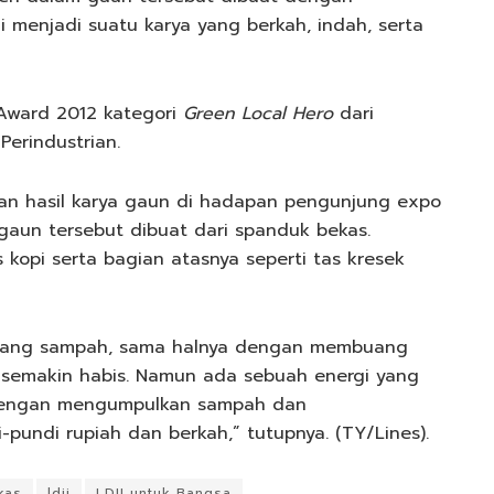
 menjadi suatu karya yang berkah, indah, serta
n Award 2012 kategori
Green Local Hero
dari
erindustrian.
kan hasil karya gaun di hadapan pengunjung expo
gaun tersebut dibuat dari spanduk bekas.
 kopi serta bagian atasnya seperti tas kresek
uang sampah, sama halnya dengan membuang
n semakin habis. Namun ada sebuah energi yang
 Dengan mengumpulkan sampah dan
ndi rupiah dan berkah,” tutupnya. (TY/Lines).
kas
ldii
LDII untuk Bangsa