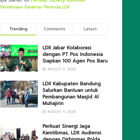
Ipa Slamet
on
Pemkab Subang Apresiasi
Pembinaan Karakter Pemuda LDII
Trending
Comments
Latest
LDII Jabar Kolaborasi
dengan PT Pos Indonesia
Siapkan 100 Agen Pos Baru
AUGUST 4, 2026
LDII Kabupaten Bandung
Salurkan Bantuan untuk
Pembangunan Masjid Al
Muhajirin
AUGUST 4, 2026
Perkuat Sinergi Jaga
Kamtibmas, LDII Audiensi
dengan Dirbinmas Polda