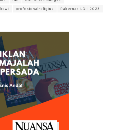
okowi
profesionalreligius
Rakernas LDII 2023