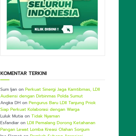
KOMENTAR TERKINI
Sum Ijan
on
Perkuat Sinergi Jaga Kamtibmas, LDII
Audiensi dengan Dirbinmas Polda Sumut
Angka DH
on
Pengurus Baru LDII Tanjung Priok
Siap Perkuat Kolaborasi dengan Warga
Luluk Mutia
on
Tidak Nyaman
Esfandiar
on
LDII Pemalang Dorong Ketahanan
Pangan Lewat Lomba Kreasi Olahan Sorgum