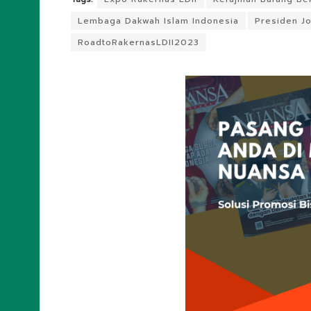
Lembaga Dakwah Islam Indonesia
Presiden J
RoadtoRakernasLDII2023