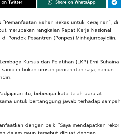
 on Twitter
Share on WhatsApp
 “Pemanfaatan Bahan Bekas untuk Kerajinan”, di
ebut merupakan rangkaian Rapat Kerja Nasional
 di Pondok Pesantren (Ponpes) Minhajurrosyidiin,
 Lembaga Kursus dan Pelatihan (LKP) Erni Suhaina
n sampah bukan urusan pemerintah saja, namun
diri.
Padjajaran itu, beberapa kota telah darurat
ersama untuk bertanggung jawab terhadap sampah
anfaatkan dengan baik. “Saya mendapatkan rekor
en dalam gaun tersebut dibuat dengan