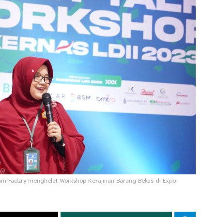
lham Fadzry menghelat Workshop Kerajinan Barang Bekas di Expo