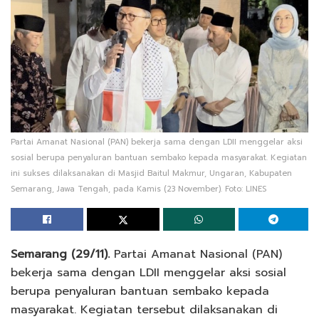
Partai Amanat Nasional (PAN) bekerja sama dengan LDII menggelar aksi
sosial berupa penyaluran bantuan sembako kepada masyarakat. Kegiatan
ini sukses dilaksanakan di Masjid Baitul Makmur, Ungaran, Kabupaten
Semarang, Jawa Tengah, pada Kamis (23 November). Foto: LINES
Semarang (29/11).
Partai Amanat Nasional (PAN)
bekerja sama dengan LDII menggelar aksi sosial
berupa penyaluran bantuan sembako kepada
masyarakat. Kegiatan tersebut dilaksanakan di