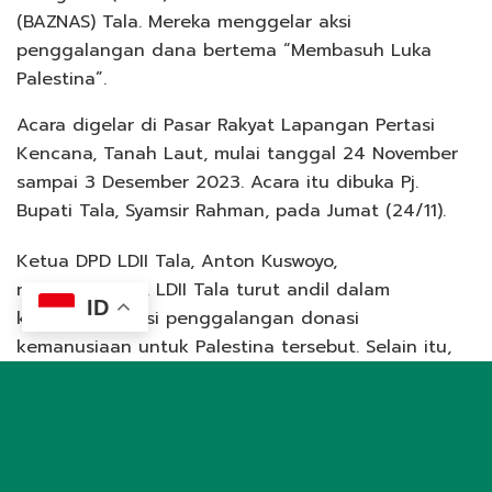
(BAZNAS) Tala. Mereka menggelar aksi
penggalangan dana bertema “Membasuh Luka
Palestina”.
Acara digelar di Pasar Rakyat Lapangan Pertasi
Kencana, Tanah Laut, mulai tanggal 24 November
sampai 3 Desember 2023. Acara itu dibuka Pj.
Bupati Tala, Syamsir Rahman, pada Jumat (24/11).
Ketua DPD LDII Tala, Anton Kuswoyo,
menyampaikan, LDII Tala turut andil dalam
ID
kepanitiaan aksi penggalangan donasi
kemanusiaan untuk Palestina tersebut. Selain itu,
DPD LDII Tala juga turut menyumbang uang tunai.
“Ada 65 instansi, ormas, dan ponpes yang
diundang berdonasi. Teknis donasi bisa berupa
transfer maupun cash. Masyarakat