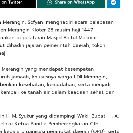
 on Twitter
Share on WhatsApp
 Merangin, Sofyan, menghadiri acara pelepasan
ten Merangin Kloter 23 musim haji 1447
anakan di pelataran Masjid Baitul Makmur
t dihadiri jajaran pemerintah daerah, tokoh
aji.
DII Merangin yang mendapat kesempatan
uruh jamaah, khususnya warga LDII Merangin,
iberikan kesehatan, kemudahan, serta menjadi
 kembali ke tanah air dalam keadaan sehat dan
n H. M. Syukur yang didampingi Wakil Bupati H. A.
 selaku Ketua Panitia Pemberangkatan CJH
a kepala organisasi perangkat daerah (OPD), serta