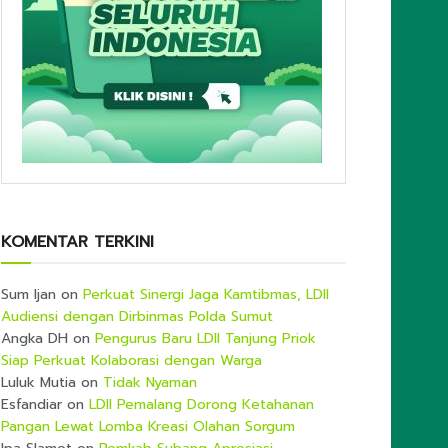
KOMENTAR TERKINI
Sum Ijan
on
Perkuat Sinergi Jaga Kamtibmas, LDII
Audiensi dengan Dirbinmas Polda Sumut
Angka DH
on
Pengurus Baru LDII Tanjung Priok
Siap Perkuat Kolaborasi dengan Warga
Luluk Mutia
on
Tidak Nyaman
Esfandiar
on
LDII Pemalang Dorong Ketahanan
Pangan Lewat Lomba Kreasi Olahan Sorgum