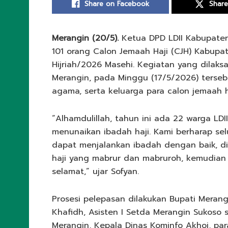
Share on Facebook
Share
Merangin (20/5).
Ketua DPD LDII Kabupaten
101 orang Calon Jemaah Haji (CJH) Kabupa
Hijriah/2026 Masehi. Kegiatan yang dilaks
Merangin, pada Minggu (17/5/2026) tersebu
agama, serta keluarga para calon jemaah h
“Alhamdulillah, tahun ini ada 22 warga L
menunaikan ibadah haji. Kami berharap sel
dapat menjalankan ibadah dengan baik, d
haji yang mabrur dan mabruroh, kemudian
selamat,” ujar Sofyan.
Prosesi pelepasan dilakukan Bupati Merangi
Khafidh, Asisten I Setda Merangin Sukoso
Merangin, Kepala Dinas Kominfo Akhoi, par