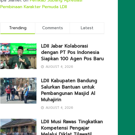
Ipa Slamet
on
Pemkab Subang Apresiasi
Pembinaan Karakter Pemuda LDII
Trending
Comments
Latest
LDII Jabar Kolaborasi
dengan PT Pos Indonesia
Siapkan 100 Agen Pos Baru
AUGUST 4, 2026
LDII Kabupaten Bandung
Salurkan Bantuan untuk
Pembangunan Masjid Al
Muhajirin
AUGUST 4, 2026
LDII Musi Rawas Tingkatkan
Kompetensi Pengajar
Melalui Diklat Tilawatil