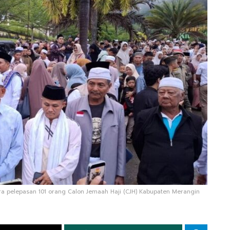
ra pelepasan 101 orang Calon Jemaah Haji (CJH) Kabupaten Merangin