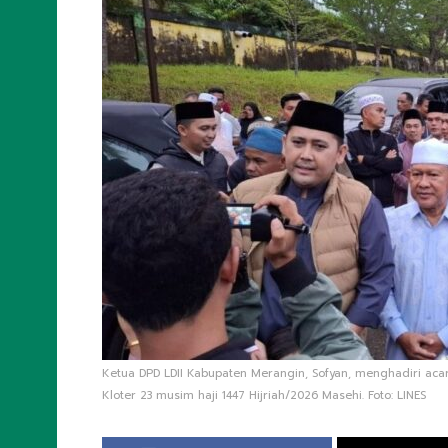
Ketua DPD LDII Kabupaten Merangin, Sofyan, menghadiri aca
Kloter 23 musim haji 1447 Hijriah/2026 Masehi. Foto: LINES