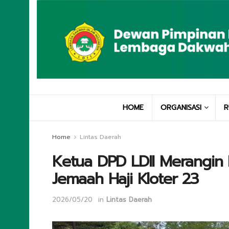
HOME
ORGANISASI
R
Home
Lintas Daerah
Ketua DPD LDII Merangin 
Jemaah Haji Kloter 23
2026/05/20
in
Lintas Daerah