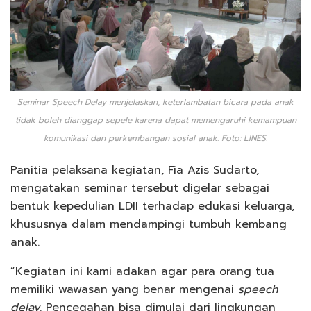
Seminar Speech Delay menjelaskan, keterlambatan bicara pada anak
tidak boleh dianggap sepele karena dapat memengaruhi kemampuan
komunikasi dan perkembangan sosial anak. Foto: LINES.
Panitia pelaksana kegiatan, Fia Azis Sudarto,
mengatakan seminar tersebut digelar sebagai
bentuk kepedulian LDII terhadap edukasi keluarga,
khususnya dalam mendampingi tumbuh kembang
anak.
“Kegiatan ini kami adakan agar para orang tua
memiliki wawasan yang benar mengenai
speech
delay
. Pencegahan bisa dimulai dari lingkungan