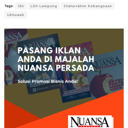
Tags:
ldii
LDII Lampung
Silaturrahim Kebangsaan
Ukhuwah