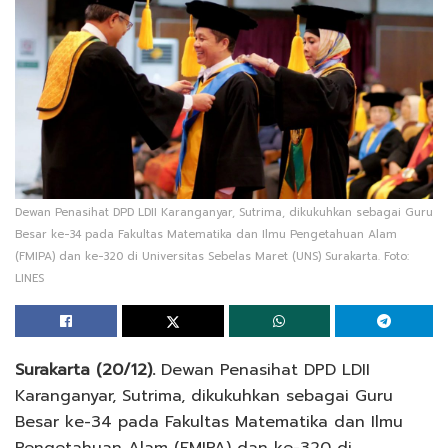
Dewan Penasihat DPD LDII Karanganyar, Sutrima, dikukuhkan sebagai Guru
Besar ke-34 pada Fakultas Matematika dan Ilmu Pengetahuan Alam
(FMIPA) dan ke-320 di Universitas Sebelas Maret (UNS) Surakarta. Foto:
LINES
Surakarta (20/12).
Dewan Penasihat DPD LDII
Karanganyar, Sutrima, dikukuhkan sebagai Guru
Besar ke-34 pada Fakultas Matematika dan Ilmu
Pengetahuan Alam (FMIPA) dan ke-320 di