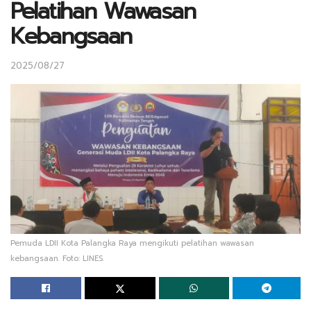
Pelatihan Wawasan
Kebangsaan
2025/08/27
Pemuda LDII Kota Palangka Raya mengikuti pelatihan wawasan
kebangsaan. Foto: LINES.