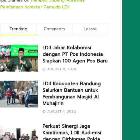
Ipa Slamet
on
Pemkab Subang Apresiasi
Pembinaan Karakter Pemuda LDII
Trending
Comments
Latest
LDII Jabar Kolaborasi
dengan PT Pos Indonesia
Siapkan 100 Agen Pos Baru
AUGUST 8, 2026
LDII Kabupaten Bandung
Salurkan Bantuan untuk
Pembangunan Masjid Al
Muhajirin
AUGUST 4, 2026
Perkuat Sinergi Jaga
Kamtibmas, LDII Audiensi
dengan Dirbinmas Polda