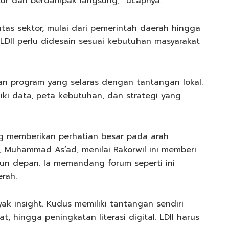
kur dan berdampak langsung,” ucapnya.
ntas sektor, mulai dari pemerintah daerah hingga
LDII perlu didesain sesuai kebutuhan masyarakat
an program yang selaras dengan tantangan lokal.
iki data, peta kebutuhan, dan strategi yang
ng memberikan perhatian besar pada arah
s, Muhammad As’ad, menilai Rakorwil ini memberi
hun depan. Ia memandang forum seperti ini
rah.
ak insight. Kudus memiliki tantangan sendiri
, hingga peningkatan literasi digital. LDII harus