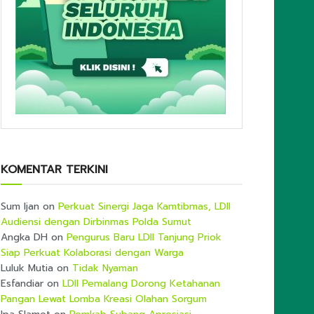
KOMENTAR TERKINI
Sum Ijan
on
Perkuat Sinergi Jaga Kamtibmas, LDII
Audiensi dengan Dirbinmas Polda Sumut
Angka DH
on
Pengurus Baru LDII Tanjung Priok
Siap Perkuat Kolaborasi dengan Warga
Luluk Mutia
on
Tidak Nyaman
Esfandiar
on
LDII Pemalang Dorong Ketahanan
Pangan Lewat Lomba Kreasi Olahan Sorgum