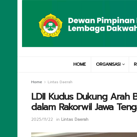
HOME
ORGANISASI
R
Home
Lintas Daerah
LDII Kudus Dukung Arah B
dalam Rakorwil Jawa Ten
2025/11/22
in
Lintas Daerah