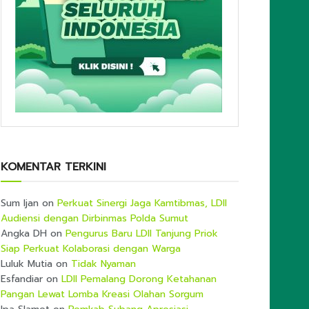
KOMENTAR TERKINI
Sum Ijan
on
Perkuat Sinergi Jaga Kamtibmas, LDII
Audiensi dengan Dirbinmas Polda Sumut
Angka DH
on
Pengurus Baru LDII Tanjung Priok
Siap Perkuat Kolaborasi dengan Warga
Luluk Mutia
on
Tidak Nyaman
Esfandiar
on
LDII Pemalang Dorong Ketahanan
Pangan Lewat Lomba Kreasi Olahan Sorgum