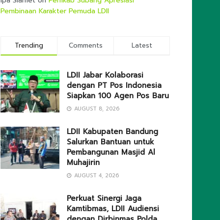
Ipa Slamet
on
Pemkab Subang Apresiasi
Pembinaan Karakter Pemuda LDII
Trending
Comments
Latest
LDII Jabar Kolaborasi
dengan PT Pos Indonesia
Siapkan 100 Agen Pos Baru
AUGUST 8, 2026
LDII Kabupaten Bandung
Salurkan Bantuan untuk
Pembangunan Masjid Al
Muhajirin
AUGUST 4, 2026
Perkuat Sinergi Jaga
Kamtibmas, LDII Audiensi
dengan Dirbinmas Polda