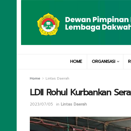
HOME
ORGANISASI
R
Home
Lintas Daerah
LDII Rohul Kurbankan Sera
2023/07/05
in
Lintas Daerah