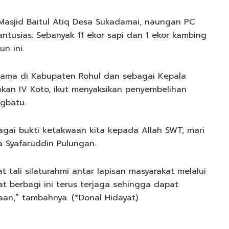
 Masjid Baitul Atiq Desa Sukadamai, naungan PC
ntusias. Sebanyak 11 ekor sapi dan 1 ekor kambing
n ini.
agama di Kabupaten Rohul dan sebagai Kepala
an IV Koto, ikut menyaksikan penyembelihan
ngbatu.
gai bukti ketakwaan kita kepada Allah SWT, mari
a Syafaruddin Pulungan.
tali silaturahmi antar lapisan masyarakat melalui
 berbagi ini terus terjaga sehingga dapat
aan,” tambahnya. (*Donal Hidayat)