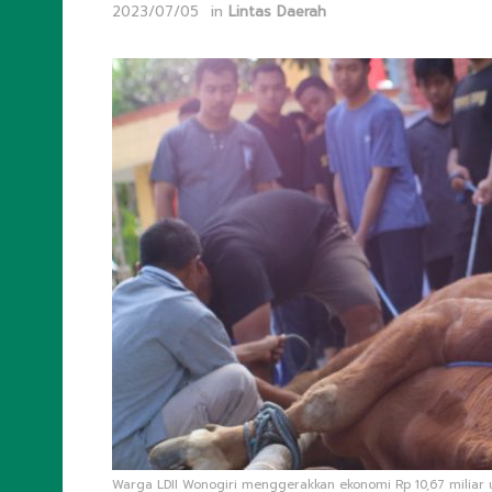
2023/07/05
in
Lintas Daerah
Warga LDII Wonogiri menggerakkan ekonomi Rp 10,67 miliar u