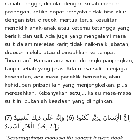
rumah tangga; dimulai dengan susah mencari
pasangan, ketika dapat ternyata tidak bisa akur
dengan istri, direcoki mertua terus, kesulitan
mendidik anak-anak atau ketemu tetangga yang
berisik dan usil. Ada juga yang mengalami masa
sulit dalam meretas karir; tidak naik-naik jabatan,
digeser melulu atau dipindahkan ke tempat
“buangan”. Bahkan ada yang dibangkupanjangkan,
tanpa sebab yang jelas. Ada masa sulit menjaga
kesehatan, ada masa paceklik berusaha, atau
kehidupan pribadi lain yang menjengkelkan, plus
meresahkan. Kebanyakan setuju, kalau masa-masa
sulit ini bukanlah keadaan yang diinginkan.
إِنَّ الْإِنْسَانَ لِرَبِّهِ لَكَنُودٌ (6) وَإِنَّهُ عَلَى ذَلِكَ لَشَهِيدٌ (7)
وَإِنَّهُ لِحُبِّ الْخَيْرِ لَشَدِيدٌ
“Sesungguhnya manusia itu sangat ingkar, tidak