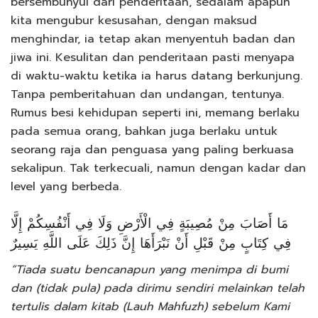
bersembunyui dari penderitaan, sedalam apapun
kita mengubur kesusahan, dengan maksud
menghindar, ia tetap akan menyentuh badan dan
jiwa ini. Kesulitan dan penderitaan pasti menyapa
di waktu-waktu ketika ia harus datang berkunjung.
Tanpa pemberitahuan dan undangan, tentunya.
Rumus besi kehidupan seperti ini, memang berlaku
pada semua orang, bahkan juga berlaku untuk
seorang raja dan penguasa yang paling berkuasa
sekalipun. Tak terkecuali, namun dengan kadar dan
level yang berbeda.
مَا أَصَابَ مِنْ مُصِيبَةٍ فِي الْأَرْضِ وَلَا فِي أَنْفُسِكُمْ إِلَّا
فِي كِتَابٍ مِنْ قَبْلِ أَنْ نَبْرَأَهَا إِنَّ ذَلِكَ عَلَى اللَّهِ يَسِيرٌ
“Tiada suatu bencanapun yang menimpa di bumi
dan (tidak pula) pada dirimu sendiri melainkan telah
tertulis dalam kitab (Lauh Mahfuzh) sebelum Kami