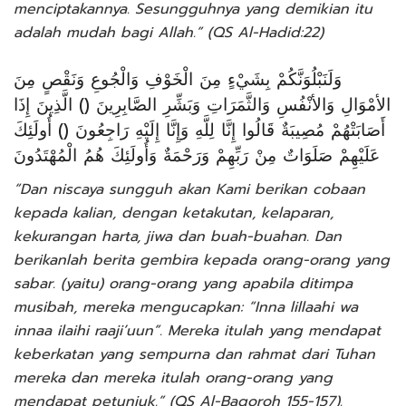
menciptakannya. Sesungguhnya yang demikian itu
adalah mudah bagi Allah.” (QS Al-Hadid:22)
وَلَنَبْلُوَنَّكُمْ بِشَيْءٍ مِنَ الْخَوْفِ وَالْجُوعِ وَنَقْصٍ مِنَ
الأمْوَالِ وَالأنْفُسِ وَالثَّمَرَاتِ وَبَشِّرِ الصَّابِرِينَ () الَّذِينَ إِذَا
أَصَابَتْهُمْ مُصِيبَةٌ قَالُوا إِنَّا لِلَّهِ وَإِنَّا إِلَيْهِ رَاجِعُونَ () أُولَئِكَ
عَلَيْهِمْ صَلَوَاتٌ مِنْ رَبِّهِمْ وَرَحْمَةٌ وَأُولَئِكَ هُمُ الْمُهْتَدُونَ
“Dan niscaya sungguh akan Kami berikan cobaan
kepada kalian, dengan ketakutan, kelaparan,
kekurangan harta, jiwa dan buah-buahan. Dan
berikanlah berita gembira kepada orang-orang yang
sabar. (yaitu) orang-orang yang apabila ditimpa
musibah, mereka mengucapkan: “Inna lillaahi wa
innaa ilaihi raaji’uun”. Mereka itulah yang mendapat
keberkatan yang sempurna dan rahmat dari Tuhan
mereka dan mereka itulah orang-orang yang
mendapat petunjuk.” (QS Al-Baqoroh 155-157).