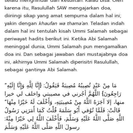
selalu menghindar dari kesulitan. Kalau bisa. Oleh
karena itu, Rasulullah SAW mengajarkan doa,
diiriingi sikap yang amat sempurna dalam hal ini;
yakin dengan
khaufan wa thama’an
. Teladan indah
dalam hal ini tentulah kisah Ummi Salamah sebagai
periwayat hadits berikut ini. Ketika Abi Salamah
meninggal dunia, Ummi Salamah pun mengamalkan
doa ini. Dan sebagai jawaban dari mustajabnya doa
ini, akhirnya Ummi Salamah diperisitri Rasulullah,
sebagai gantinya Abi Salamah.
“مَا مِنْ عَبْدٍ تُصِيبُهُ مُصِيبَةٌ فَيَقُولُ: {إِنَّا لِلَّهِ وَإِنَّا إِلَيْهِ
رَاجِعُونَ} اللَّهُمَّ أجُرني في مصيبتي واخلف لي خيرا
منها، إلا آجَرَهُ اللَّهُ مِنْ مُصِيبَتِهِ، وَأَخْلَفَ لَهُ خَيْرًا مِنْهَا”
قَالَتْ: فَلَمَّا تُوُفي أَبُو سَلَمَةَ قُلْتُ كَمَا أَمَرَنِي رَسُولُ
اللَّهِ صَلَّى اللَّهُ عَلَيْهِ وَسَلَّمَ، فَأَخْلَفَ اللَّهُ لِي خَيْرًا مِنْهُ:
رسولَ اللَّهِ صَلَّى اللَّهُ عَلَيْهِ وَسَلَّمَ