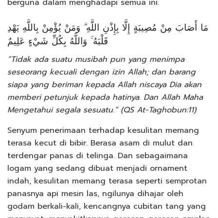
berguna dalam menghadapi semua ini.
مَا أَصَابَ مِنْ مُصِيبَةٍ إِلَّا بِإِذْنِ اللَّهِ ۗ وَمَنْ يُؤْمِنْ بِاللَّهِ يَهْدِ
قَلْبَهُ ۚ وَاللَّهُ بِكُلِّ شَيْءٍ عَلِيمٌ
“Tidak ada suatu musibah pun yang menimpa
seseorang kecuali dengan izin Allah; dan barang
siapa yang beriman kepada Allah niscaya Dia akan
memberi petunjuk kepada hatinya. Dan Allah Maha
Mengetahui segala sesuatu.” (QS At-Taghobun:11)
Senyum penerimaan terhadap kesulitan memang
terasa kecut di bibir. Berasa asam di mulut dan
terdengar panas di telinga. Dan sebagaimana
logam yang sedang dibuat menjadi ornament
indah, kesulitan memang terasa seperti semprotan
panasnya api mesin las, ngilunya dihajar oleh
godam berkali-kali, kencangnya cubitan tang yang