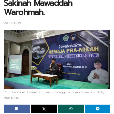
Sakinah Mawaddah
Warohmah.
2022/11/15
PPG Ponpes Al Ubaidah Kertosono menggelar pembekalan pra nikah,
Foto: LINES.