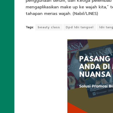
penggunaan serum, dan Ketiga pelembab wa
mengaplikasikan make up ke wajah kita,” 
tahapan merias wajah. (Nabil/LINES)
Tags:
beauty class
Dpd ldii tangsel
ldii tan