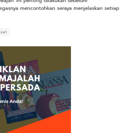
jah. Ini penting dilakukan sebelum
tegasnya mencontohkan seraya menjelaskan setiap
gsel