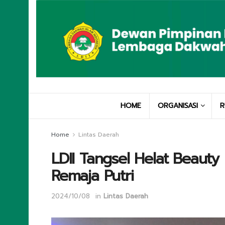
HOME
ORGANISASI
R
Home
Lintas Daerah
LDII Tangsel Helat Beauty 
Remaja Putri
2024/10/08
in
Lintas Daerah