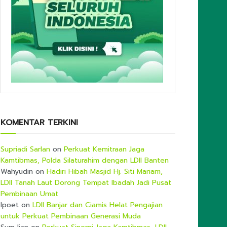
KOMENTAR TERKINI
Supriadi Sarlan
on
Perkuat Kemitraan Jaga
Kamtibmas, Polda Silaturahim dengan LDII Banten
Wahyudin
on
Hadiri Hibah Masjid Hj. Siti Mariam,
LDII Tanah Laut Dorong Tempat Ibadah Jadi Pusat
Pembinaan Umat
Ipoet
on
LDII Banjar dan Ciamis Helat Pengajian
untuk Perkuat Pembinaan Generasi Muda