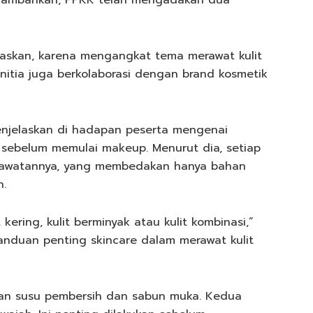
menambahkan, PPKK telah mengadakan dua
elaskan, karena mengangkat tema merawat kulit
itia juga berkolaborasi dengan brand kosmetik
menjelaskan di hadapan peserta mengenai
h sebelum memulai makeup. Menurut dia, setiap
perawatannya, yang membedakan hanya bahan
n.
 kering, kulit berminyak atau kulit kombinasi,”
 panduan penting skincare dalam merawat kulit
an susu pembersih dan sabun muka. Kedua