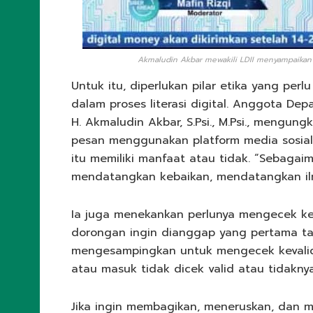
Akmaludin Akbar mewakili LDII menyampaikan p
Untuk itu, diperlukan pilar etika yang pe
dalam proses literasi digital. Anggota De
H. Akmaludin Akbar, S.Psi., M.Psi., mengu
pesan menggunakan platform media sosial
itu memiliki manfaat atau tidak. “Sebaga
mendatangkan kebaikan, mendatangkan ilm
Ia juga menekankan perlunya mengecek kev
dorongan ingin dianggap yang pertama tah
mengesampingkan untuk mengecek kevalid
atau masuk tidak dicek valid atau tidakny
Jika ingin membagikan, meneruskan, dan me