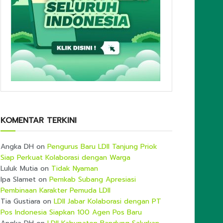
KOMENTAR TERKINI
Angka DH
on
Pengurus Baru LDII Tanjung Priok
Siap Perkuat Kolaborasi dengan Warga
Luluk Mutia
on
Tidak Nyaman
Ipa Slamet
on
Pemkab Subang Apresiasi
Pembinaan Karakter Pemuda LDII
Tia Gustiara
on
LDII Jabar Kolaborasi dengan PT
Pos Indonesia Siapkan 100 Agen Pos Baru