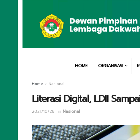
HOME
ORGANISASI
R
Home
Nasional
Literasi Digital, LDII Samp
2021/10/26
in
Nasional