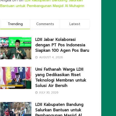
Angka DH
on
LDII Kabupaten Bandung Salurkan
Bantuan untuk Pembangunan Masjid Al Muhajirin
Trending
Comments
Latest
LDII Jabar Kolaborasi
dengan PT Pos Indonesia
Siapkan 100 Agen Pos Baru
AUGUST 4, 2026
Umi Fathanah Warga LDII
yang Dedikasikan Riset
Teknologi Membran untuk
Solusi Air Bersih
JULY 30, 2026
LDII Kabupaten Bandung
Salurkan Bantuan untuk
Pembangunan Masjid Al