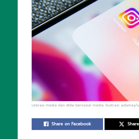
Literasi media dan etika bersosial media. Ilustrasi: adamay/u
Share on Facebook
Share