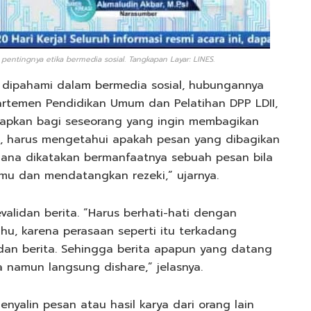
entingnya etika bermedia sosial. Tangkapan Layar: LINES.
rlu dipahami dalam bermedia sosial, hubungannya
partemen Pendidikan Umum dan Pelatihan DPP LDII,
ngkapkan bagi seseorang yang ingin membagikan
, harus mengetahui apakah pesan yang dibagikan
imana dikatakan bermanfaatnya sebuah pesan bila
u dan mendatangkan rezeki,” ujarnya.
alidan berita. “Harus berhati-hati dengan
u, karena perasaan seperti itu terkadang
an berita. Sehingga berita apapun yang datang
a namun langsung dishare,” jelasnya.
nyalin pesan atau hasil karya dari orang lain