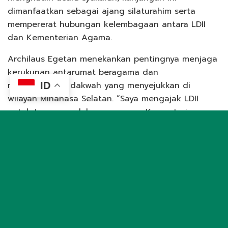
dimanfaatkan sebagai ajang silaturahim serta
mempererat hubungan kelembagaan antara LDII
dan Kementerian Agama.
Archilaus Egetan menekankan pentingnya menjaga
kerukunan antarumat beragama dan
menyampaikan dakwah yang menyejukkan di
ID
wilayah Minahasa Selatan. “Saya mengajak LDII
untuk terus mendukung program Kementerian
Agama, terutama program Dego-Dego Moderisasi
yang bertujuan memperkuat moderasi beragama
serta mempererat tali persaudaraan di tengah
keberagaman,” ujar Archilaus.
Menanggapi hal tersebut, Rio Salsabila menyambut
baik ajakan kerja sama dan menyatakan kesiapan
LDII untuk bersinergi dengan Kementerian Agama.