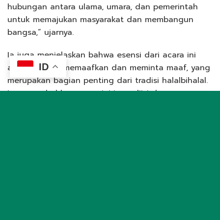
hubungan antara ulama, umara, dan pemerintah
untuk memajukan masyarakat dan membangun
bangsa,” ujarnya.
Ia juga menjelaskan bahwa esensi dari acara ini
ID
adalah untuk memaafkan dan meminta maaf, yang
merupakan bagian penting dari tradisi halalbihalal.
Ia menambahkan acara ini juga diisi dengan
silaturahim Syawal, yang bertujuan untuk
memberikan tausiyah kebangsaan kepada para
hadirin.
Menurutnya, Pemilu kali ini relatif lebih damai
ketimbang sebelumnya, yang penuh
dengan
labelling
dan stigma. Ia pun menyebut
penggunaan istila “kampret”, “cebong”, “kadrun”,
dan lain sebagainya, merupakan bentuk
merendahkan pihak lain. Dan ia menegaskan