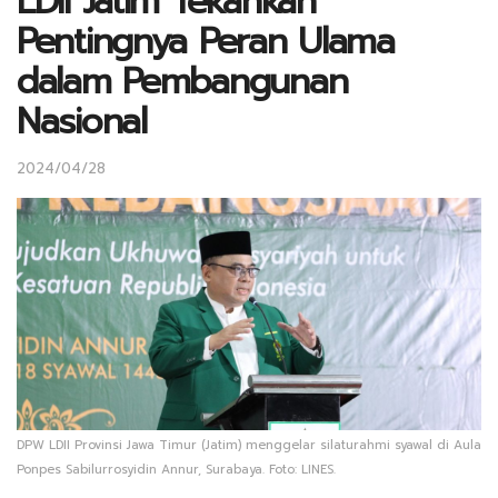
LDII Jatim Tekankan
Pentingnya Peran Ulama
dalam Pembangunan
Nasional
2024/04/28
DPW LDII Provinsi Jawa Timur (Jatim) menggelar silaturahmi syawal di Aula
Ponpes Sabilurrosyidin Annur, Surabaya. Foto: LINES.