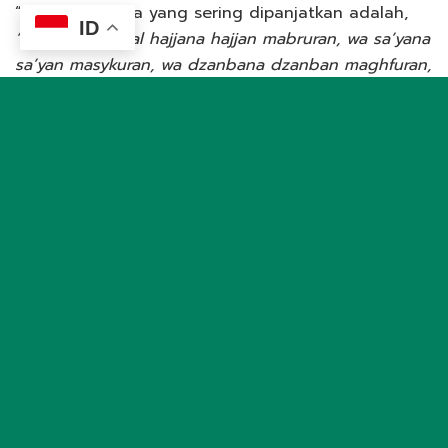
“Salah satu doa yang sering dipanjatkan adalah,
ID
“Allahumma ja’al hajjana hajjan mabruran, wa sa’yana
sa’yan masykuran, wa dzanbana dzanban maghfuran,
wa tijaratana tijaratan lan tabur”
, yang berarti
memohon agar haji diterima, amal ibadah disyukuri,
dosa diampuni, dan seluruh usaha mendapatkan
keberkahan,” ungkapnya.
Baca Juga:
Apa Itu Murur dan Tanazul? Ini
Penjelasan Musyrif Diny
Menurutnya, tanda-tanda haji mabrur dapat
terlihat dalam kehidupan sehari-hari setelah
seseorang pulang dari Tanah Suci. Salah satu
indikator utamanya adalah meningkatnya kualitas
ibadah, baik ibadah wajib maupun sunnah. “Kalau
hajinya mabrur, maka ibadahnya harus semakin
tertib, semakin meningkat. Salat lima waktunya