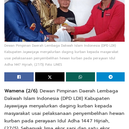
Dewan Pimpinan Daerah Lembaga Dakwah Islam Indonesia (DPD LDII)
Kabupaten Jayawijaya menyalurkan daging kurban kepada masyarakat
usai pelaksanaan penyembelihan hewan kurban pada perayaan Idul
Adha 1447 Hijriah, (27/5). Foto: LINES
Wamena (2/6).
Dewan Pimpinan Daerah Lembaga
Dakwah Islam Indonesia (DPD LDII) Kabupaten
Jayawijaya menyalurkan daging kurban kepada
masyarakat usai pelaksanaan penyembelihan hewan
kurban pada perayaan Idul Adha 1447 Hijriah,
(27/5). Sebanyak lima ekor sapi dan satu ekor