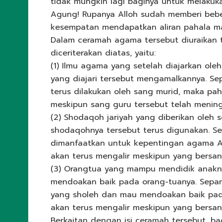
tidak mungkin lagi baginya untuk melakuk
Agung! Rupanya Alloh sudah memberi bebe
kesempatan mendapatkan aliran pahala ma
Dalam ceramah agama tersebut diuraikan 
diceriterakan diatas, yaitu:
(1) Ilmu agama yang setelah diajarkan ol
yang diajari tersebut mengamalkannya. S
terus dilakukan oleh sang murid, maka pah
meskipun sang guru tersebut telah mening
(2) Shodaqoh jariyah yang diberikan oleh
shodaqohnya tersebut terus digunakan. S
dimanfaatkan untuk kepentingan agama A
akan terus mengalir meskipun yang bersan
(3) Orangtua yang mampu mendidik anakn
mendoakan baik pada orang-tuanya. Sepan
yang sholeh dan mau mendoakan baik pad
akan terus mengalir meskipun yang bersan
Berkaitan dengan isi ceramah tersebut, 