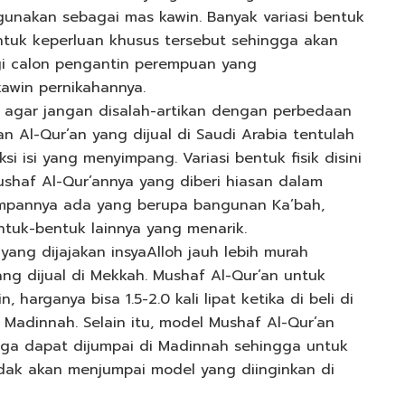
igunakan sebagai mas kawin. Banyak variasi bentuk
untuk keperluan khusus tersebut sehingga akan
i calon pengantin perempuan yang
awin pernikahannya.
k agar jangan disalah-artikan dengan perbedaan
an Al-Qur’an yang dijual di Saudi Arabia tentulah
 isi yang menyimpang. Variasi bentuk fisik disini
shaf Al-Qur’annya yang diberi hiasan dalam
yimpannya ada yang berupa bangunan Ka’bah,
ntuk-bentuk lainnya yang menarik.
ang dijajakan insyaAlloh jauh lebih murah
g dijual di Mekkah. Mushaf Al-Qur’an untuk
harganya bisa 1.5-2.0 kali lipat ketika di beli di
 Madinnah. Selain itu, model Mushaf Al-Qur’an
juga dapat dijumpai di Madinnah sehingga untuk
tidak akan menjumpai model yang diinginkan di