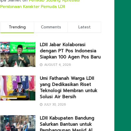
Ipa Slamet
on
Pemkab Subang Apresiasi
Pembinaan Karakter Pemuda LDII
Trending
Comments
Latest
LDII Jabar Kolaborasi
dengan PT Pos Indonesia
Siapkan 100 Agen Pos Baru
AUGUST 4, 2026
Umi Fathanah Warga LDII
yang Dedikasikan Riset
Teknologi Membran untuk
Solusi Air Bersih
JULY 30, 2026
LDII Kabupaten Bandung
Salurkan Bantuan untuk
Pembangunan Masjid Al