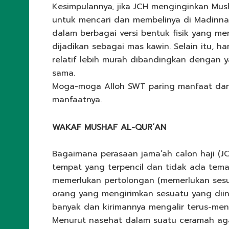
Kesimpulannya, jika JCH menginginkan Mus
untuk mencari dan membelinya di Madinnah
dalam berbagai versi bentuk fisik yang men
dijadikan sebagai mas kawin. Selain itu, h
relatif lebih murah dibandingkan dengan ya
sama.
Moga-moga Alloh SWT paring manfaat dan 
manfaatnya.
WAKAF MUSHAF AL-QUR’AN
Bagaimana perasaan jama’ah calon haji (JC
tempat yang terpencil dan tidak ada tem
memerlukan pertolongan (memerlukan sesua
orang yang mengirimkan sesuatu yang dii
banyak dan kirimannya mengalir terus-men
Menurut nasehat dalam suatu ceramah aga