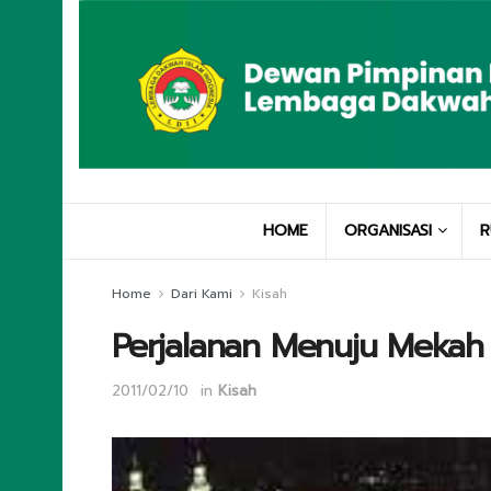
HOME
ORGANISASI
R
Home
Dari Kami
Kisah
Perjalanan Menuju Mekah 
2011/02/10
in
Kisah