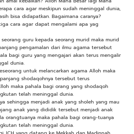
an amal kebaikan? Alloh Maha Besar lagi Maha
rapa cara agar meskipun sudah meninggal dunia,
sih bisa didapatkan. Bagaimana caranya?
tiga cara agar dapat mengalami apa yag
eh seorang guru kepada seorang murid maka murid
epanjang pengamalan dari ilmu agama tersebut
ala bagi guru yang mengajari akan terus mengalir
gal dunia.
 seseorang untuk melancarkan agama Alloh maka
epanjang shodaqohnya tersebut terus
lloh maka pahala bagi orang yang shodaqoh
gkutan telah meninggal dunia.
ya sehingga menjadi anak yang sholeh yang mau
jang anak yang dididik tersebut menjadi anak
a orangtuanya maka pahala bagi orang-tuanya
gkutan telah meninggal dunia.
bagi JCH yang datang ke Mekkah dan Madinnah