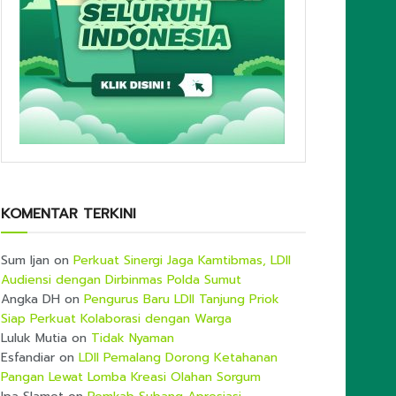
KOMENTAR TERKINI
Sum Ijan
on
Perkuat Sinergi Jaga Kamtibmas, LDII
Audiensi dengan Dirbinmas Polda Sumut
Angka DH
on
Pengurus Baru LDII Tanjung Priok
Siap Perkuat Kolaborasi dengan Warga
Luluk Mutia
on
Tidak Nyaman
Esfandiar
on
LDII Pemalang Dorong Ketahanan
Pangan Lewat Lomba Kreasi Olahan Sorgum