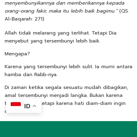
menyembunyikannya dan memberikannya kepada
orang-orang fakir, maka itu lebih baik bagimu.”
(QS.
Al-Baqarah: 271)
Allah tidak melarang yang terlihat. Tetapi Dia
menyebut yang tersembunyi lebih baik.
Mengapa?
Karena yang tersembunyi lebih sulit. Ia murni antara
hamba dan Rabb-nya.
Di zaman ketika segala sesuatu mudah dibagikan,
amal tersembunyi menjadi langka. Bukan karena
tidak mampu, tetapi karena hati diam-diam ingin
ID
diketahui.
Nabi ﷺ menyebut salah satu golongan yang
mendapat naungan Allah pada hari kiamat: