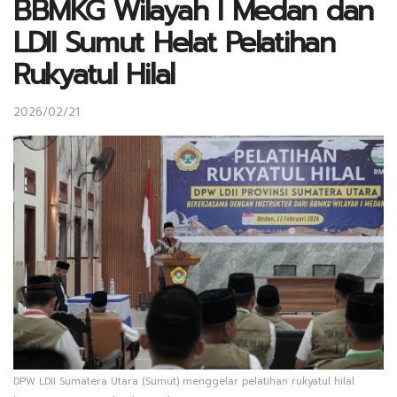
BBMKG Wilayah I Medan dan
LDII Sumut Helat Pelatihan
Rukyatul Hilal
2026/02/21
DPW LDII Sumatera Utara (Sumut) menggelar pelatihan rukyatul hilal