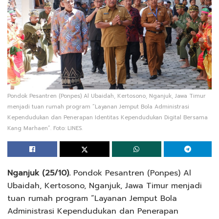
Pondok Pesantren (Ponpes) Al Ubaidah, Kertosono, Nganjuk, Jawa Timur
menjadi tuan rumah program “Layanan Jemput Bola Administrasi
Kependudukan dan Penerapan Identitas Kependudukan Digital Bersama
Kang Marhaen”. Foto: LINES.
Nganjuk (25/10).
Pondok Pesantren (Ponpes) Al
Ubaidah, Kertosono, Nganjuk, Jawa Timur menjadi
tuan rumah program “Layanan Jemput Bola
Administrasi Kependudukan dan Penerapan