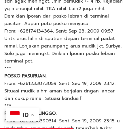
sdh agak meningkt. Jmlh pemudik +- 4 rb. Kejadian
yg menonjol nihil. TKA nihil. Lain2 juga nihil.
Demikian lporan dari posko lebran di terminal
pacitan. Adpun poto posko menyusul.
From: +628174134364. Sent: Sep 23, 2009 09:57.
Untk arus lalin di sputran depan terminal padat
ramai. Lonjakan penumpang arus mudik jkt. Surbya.
Solo juga meningkt. Dmkian lporan posko lebran
terminal pct.
***
POSKO PASURUAN.
From: +6281233073059. Sent: Sep 19, 2009 23:12.
Situasi mudik alhm aman berjalan dngan lancar
dan cukup ramai. Situasi köndusif.
***
POSKO PROBOLINGGO.
ID
From: +6285236390314. Sent: Sep 19, 2009 23:15. u
knds trkini arus mudik dr arah timur/bali &sktr