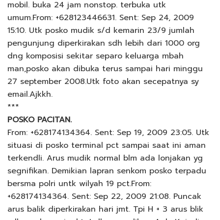
mobil. buka 24 jam nonstop. terbuka utk
umum.From: +628123446631. Sent: Sep 24, 2009
15:10. Utk posko mudik s/d kemarin 23/9 jumlah
pengunjung diperkirakan sdh lebih dari 1000 org
dng komposisi sekitar separo keluarga mbah
man,posko akan dibuka terus sampai hari minggu
27 september 2008.Utk foto akan secepatnya sy
email.Ajkkh.
***
POSKO PACITAN.
From: +628174134364. Sent: Sep 19, 2009 23:05. Utk
situasi di posko terminal pct sampai saat ini aman
terkendli. Arus mudik normal blm ada lonjakan yg
segnifikan. Demikian lapran senkom posko terpadu
bersma polri untk wilyah 19 pct.From:
+628174134364. Sent: Sep 22, 2009 21:08. Puncak
arus balik diperkirakan hari jmt. Tpi H + 3 arus blik