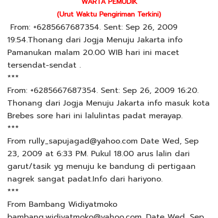
WARTA PEMUDIK
(Urut Waktu Pengiriman Terkini)
From: +6285667687354. Sent: Sep 26, 2009
19:54.Thonang dari Jogja Menuju Jakarta info
Pamanukan malam 20.00 WIB hari ini macet
tersendat-sendat .
***
From: +6285667687354. Sent: Sep 26, 2009 16:20.
Thonang dari Jogja Menuju Jakarta info masuk kota
Brebes sore hari ini lalulintas padat merayap.
***
From rully_sapujagad@yahoo.com Date Wed, Sep
23, 2009 at 6:33 PM. Pukul 18.00 arus lalin dari
garut/tasik yg menuju ke bandung di pertigaan
nagrek sangat padat.Info dari hariyono.
***
From Bambang Widiyatmoko
bambang.widiyatmoko@yahoo.com. Date Wed, Sep