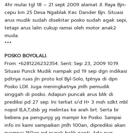
4hr mulai tgl 18 – 21 sept 2009 alamat Jl. Raya Bjn-
cepu km 25 Desa Ngablak Kec Dander Bjn. Situasi
arus mudik sudah disekitar posko sudah agak sepi,
tetapi arus lalin cukup ramai oleh motor anak2
muda.
***
POSKO BOYOLALI.
From: +6281226232354. Sent: Sep 23, 2009 10:19.
Situasi Punck Mudik nampak pd 19 sep dgn indikasi
pdtnya ruas jln proto kol Byl-Solo, tptnya di dpn
Posko LDII. Juga meningkatnya jmlh pemudik
singgah di posko. Adapun puncak arus blik di
prediksi pd 27 sep. Ini terliat s/d H+ 3 msh sdkt mbl
nopol B,A,T,dsb yg melintas ke arah brt. Serta br
bebera pa pengunjg yg mampir ke Posko. Sampai
info ini kami sampaikan jmlh 100an, diprediksi akan
nyampai 150an pd punck balik nanti. Ada pun