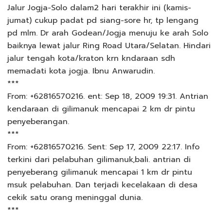
Jalur Jogja-Solo dalam2 hari terakhir ini (kamis-
jumat) cukup padat pd siang-sore hr, tp lengang
pd mlm. Dr arah Godean/Jogja menuju ke arah Solo
baiknya lewat jalur Ring Road Utara/Selatan. Hindari
jalur tengah kota/kraton krn kndaraan sdh
memadati kota jogja. Ibnu Anwarudin.
***
From: +62816570216. ent: Sep 18, 2009 19:31. Antrian
kendaraan di gilimanuk mencapai 2 km dr pintu
penyeberangan.
***
From: +62816570216. Sent: Sep 17, 2009 22:17. Info
terkini dari pelabuhan gilimanuk,bali. antrian di
penyeberang gilimanuk mencapai 1 km dr pintu
msuk pelabuhan. Dan terjadi kecelakaan di desa
cekik satu orang meninggal dunia.
***