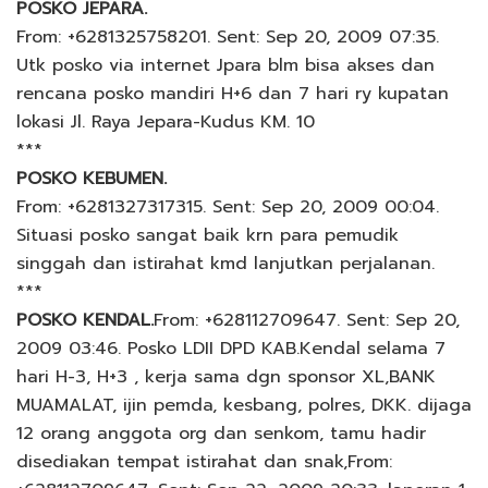
POSKO JEPARA.
From: +6281325758201. Sent: Sep 20, 2009 07:35.
Utk posko via internet Jpara blm bisa akses dan
rencana posko mandiri H+6 dan 7 hari ry kupatan
lokasi Jl. Raya Jepara-Kudus KM. 10
***
POSKO KEBUMEN.
From: +6281327317315. Sent: Sep 20, 2009 00:04.
Situasi posko sangat baik krn para pemudik
singgah dan istirahat kmd lanjutkan perjalanan.
***
POSKO KENDAL.
From: +628112709647. Sent: Sep 20,
2009 03:46. Posko LDII DPD KAB.Kendal selama 7
hari H-3, H+3 , kerja sama dgn sponsor XL,BANK
MUAMALAT, ijin pemda, kesbang, polres, DKK. dijaga
12 orang anggota org dan senkom, tamu hadir
disediakan tempat istirahat dan snak,From: