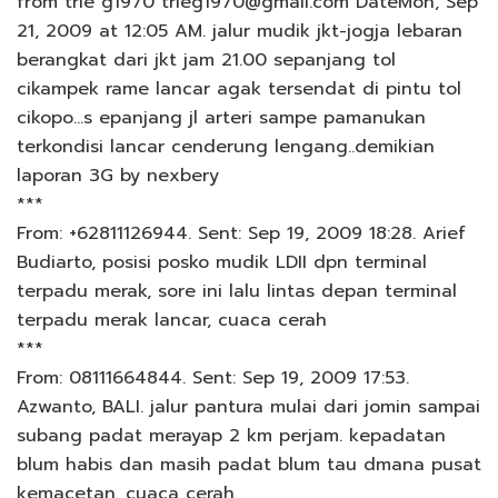
from trie g1970 trieg1970@gmail.com DateMon, Sep
21, 2009 at 12:05 AM. jalur mudik jkt-jogja lebaran
berangkat dari jkt jam 21.00 sepanjang tol
cikampek rame lancar agak tersendat di pintu tol
cikopo…s epanjang jl arteri sampe pamanukan
terkondisi lancar cenderung lengang..demikian
laporan 3G by nexbery
***
From: +62811126944. Sent: Sep 19, 2009 18:28. Arief
Budiarto, posisi posko mudik LDII dpn terminal
terpadu merak, sore ini lalu lintas depan terminal
terpadu merak lancar, cuaca cerah
***
From: 08111664844. Sent: Sep 19, 2009 17:53.
Azwanto, BALI. jalur pantura mulai dari jomin sampai
subang padat merayap 2 km perjam. kepadatan
blum habis dan masih padat blum tau dmana pusat
kemacetan. cuaca cerah