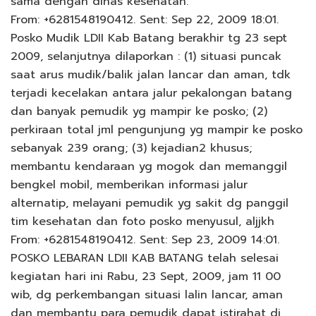
sama dengan dinas kesehatan.
From: +6281548190412. Sent: Sep 22, 2009 18:01.
Posko Mudik LDII Kab Batang berakhir tg 23 sept
2009, selanjutnya dilaporkan : (1) situasi puncak
saat arus mudik/balik jalan lancar dan aman, tdk
terjadi kecelakan antara jalur pekalongan batang
dan banyak pemudik yg mampir ke posko; (2)
perkiraan total jml pengunjung yg mampir ke posko
sebanyak 239 orang; (3) kejadian2 khusus;
membantu kendaraan yg mogok dan memanggil
bengkel mobil, memberikan informasi jalur
alternatip, melayani pemudik yg sakit dg panggil
tim kesehatan dan foto posko menyusul, aljjkh
From: +6281548190412. Sent: Sep 23, 2009 14:01.
POSKO LEBARAN LDII KAB BATANG telah selesai
kegiatan hari ini Rabu, 23 Sept, 2009, jam 11 00
wib, dg perkembangan situasi lalin lancar, aman
dan membantu para pemudik dapat istirahat di