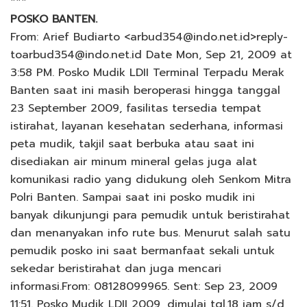
***
POSKO BANTEN.
From: Arief Budiarto <arbud354@indo.net.id>reply-
toarbud354@indo.net.id Date Mon, Sep 21, 2009 at
3:58 PM. Posko Mudik LDII Terminal Terpadu Merak
Banten saat ini masih beroperasi hingga tanggal
23 September 2009, fasilitas tersedia tempat
istirahat, layanan kesehatan sederhana, informasi
peta mudik, takjil saat berbuka atau saat ini
disediakan air minum mineral gelas juga alat
komunikasi radio yang didukung oleh Senkom Mitra
Polri Banten. Sampai saat ini posko mudik ini
banyak dikunjungi para pemudik untuk beristirahat
dan menanyakan info rute bus. Menurut salah satu
pemudik posko ini saat bermanfaat sekali untuk
sekedar beristirahat dan juga mencari
informasi.From: 08128099965. Sent: Sep 23, 2009
11:51. Posko Mudik LDII 2009, dimulai tgl.18 jam s/d