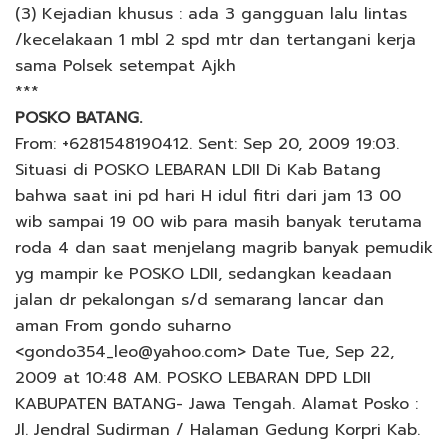
(3) Kejadian khusus : ada 3 gangguan lalu lintas
/kecelakaan 1 mbl 2 spd mtr dan tertangani kerja
sama Polsek setempat Ajkh
***
POSKO BATANG.
From: +6281548190412. Sent: Sep 20, 2009 19:03.
Situasi di POSKO LEBARAN LDII Di Kab Batang
bahwa saat ini pd hari H idul fitri dari jam 13 00
wib sampai 19 00 wib para masih banyak terutama
roda 4 dan saat menjelang magrib banyak pemudik
yg mampir ke POSKO LDII, sedangkan keadaan
jalan dr pekalongan s/d semarang lancar dan
aman From gondo suharno
<gondo354_leo@yahoo.com> Date Tue, Sep 22,
2009 at 10:48 AM. POSKO LEBARAN DPD LDII
KABUPATEN BATANG- Jawa Tengah. Alamat Posko :
Jl. Jendral Sudirman / Halaman Gedung Korpri Kab.