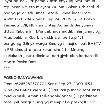
layni dg baik. Pr pemdik msh bnyk yg lwat. Nmun
ttp lncar. Km ttp mlayani 24 jam. Bhkan utk shol Id
bsk yg jg dr sdr umat Katolik. Smua lncar.From:
+6281327132845. Sent: Sep 24, 2009 12:50. Posko
Terpadu LDII, NU dan Lintas Agma di Banyumas
dttup Rabu mlm. 1.Puncak arus mudik mlai jumat pg.
Arus balik hr Rbu bnyk skli 2.smpe ttup 151
pengunjg 3.Bnyk warga Bms yg mmuji,diliput BMSTV
n RRI, dmuat di dua koran slm 2 hr. Mnolng
kcelakaan justru dimintai bertgjwb oleh korban dll
Manto Posko Bms
***
POSKO BANYUWANGI
.
From: +6285232570701. Sent: Sep 27, 2009 11:54.
SENKOM BANYUWANGI : (1) situasi puncak saat arus
mudik/balik; Aman terkendali/lancar (2) perkiraan
total jml pengunjung yg mampir ke posko; KL 105