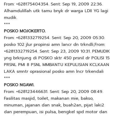
From: +628175404354. Sent: Sep 19, 2009 22:36.
Alhamdulillah utk tamu bnyk dr warga LDII YG lagi
mudik.
***
POSKO MOJOKERTO.
From: +6281332719254. Sent: Sep 20, 2009 05:30.
posko 102 jlur propinsi amn lancr dn trkndli,From:
+6281332719254. Sent: Sep 23, 2009 10:31. PEMUDIK
yng brknjung di POSKO sktr 450 prsnil dr POLISI 15
PRSNL PMI 8 PSNL MMBANTU KEPULISIAN KCLKAAN
LAKA smntr oprasional posko amn lncr trkendali
***
POSKO NGAWI.
From: +628123446631. Sent: Sep 20, 2009 08:49.
Fasilitas masjid, toilet, makanan mie, bakso,
minuman, jajanan dan snak, buah2an, pijat laki2
dan perempuan, isi pulsa, bengkel spd motor dan