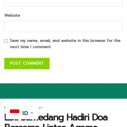
Website
Save my name, email, and website in this browser for the
next time I comment.
Home
Lintas Daerah
ID
LDII Sumedang Hadiri Doa