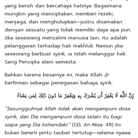
yang bersih dan bercahaya hatinya. Bagaimana
mungkin yang menciptakan, memberi rezeki,
menjaga, dan menghidupkan—justru disamakan
dengan sesuatu yang tidak memiliki daya apa pun.
Jika seseorang menzalimi manusia lain, itu adalah
pelanggaran terhadap hak makhluk. Namun jika
seseorang berbuat syirik, ia telah melanggar hak
Sang Pencipta alam semesta.
Bahkan karena besarnya ini, maka Allah ﷻ
berfirman sebagai penegasan bahaya syirik:
إِنَّ اللَّهَ لَا يَغْفِرُ أَن يُشْرَكَ بِهِ وَيَغْفِرُ مَا دُونَ ذَٰلِكَ لِمَن يَشَاءُ
“Sesungguhnya Allah tidak akan mengampuni dosa
syirik, dan Dia mengampuni dosa selain itu bagi
siapa yang Dia kehendaki.”
(QS. An-Nisa: 48) Ini
bukan berarti pintu taubat tertutup—selama nyawa