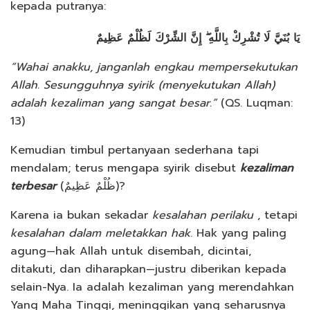
kepada putranya:
يَا بُنَيَّ لَا تُشْرِكْ بِاللَّهِ ۖ إِنَّ الشِّرْكَ لَظُلْمٌ عَظِيمٌ
“Wahai anakku, janganlah engkau mempersekutukan
Allah. Sesungguhnya syirik (menyekutukan Allah)
adalah kezaliman yang sangat besar.”
(QS. Luqman:
13)
Kemudian timbul pertanyaan sederhana tapi
mendalam; terus mengapa syirik disebut
kezaliman
terbesar
(ظُلْمٌ عَظِيمٌ)?
Karena ia bukan sekadar
kesalahan perilaku
, tetapi
kesalahan dalam meletakkan hak
. Hak yang paling
agung—hak Allah untuk disembah, dicintai,
ditakuti, dan diharapkan—justru diberikan kepada
selain-Nya. Ia adalah kezaliman yang merendahkan
Yang Maha Tinggi, meninggikan yang seharusnya