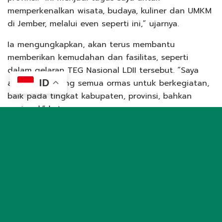
memperkenalkan wisata, budaya, kuliner dan UMKM
di Jember, melalui even seperti ini,” ujarnya.
Ia mengungkapkan, akan terus membantu
memberikan kemudahan dan fasilitas, seperti
dalam gelaran TEG Nasional LDII tersebut. “Saya
akan mendorong semua ormas untuk berkegiatan,
ID
baik pada tingkat kabupaten, provinsi, bahkan
nasional,” katanya.
Selanjutnya, Hendy berujar, turnamen tersebut
bermanfaat untuk merajut kebersamaan dan
mempererat tali silaturahim. “Pada 4-6 Agustus
2023, di Jember akan ada even Jember Fashion
Carnival. Kemudian di Oktober, ada festival
marching band internasional, maka bapak dan ibu,
harus ke Jember lagi,” pungkasnya.