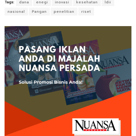
Tags:
dana
enegi
inovasi
kesehatan
ldii
nasional
Pangan
penelitian
riset