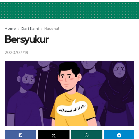
Home
Dari Kami
Nasehat
Bersyukur
2020/07/19