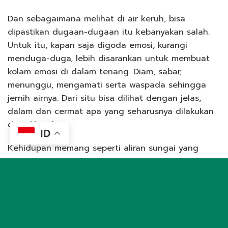
Dan sebagaimana melihat di air keruh, bisa
dipastikan dugaan-dugaan itu kebanyakan salah.
Untuk itu, kapan saja digoda emosi, kurangi
menduga-duga, lebih disarankan untuk membuat
kolam emosi di dalam tenang. Diam, sabar,
menunggu, mengamati serta waspada sehingga
jernih airnya. Dari situ bisa dilihat dengan jelas,
dalam dan cermat apa yang seharusnya dilakukan
dan dikatakan.
ID
Kehidupan memang seperti aliran sungai yang
terus mengalir. Ada saatnya sungai penuh sampah
kekesalan, kotoran kemarahan, lumpur kebencian
dan sampah lain yang membencikan. Ada saatnya
sungai bersih dan jernih berisikan air rasa terima
kasih, bersyukur, saling berbagi, dan hal-hal lain
yang menyenangkan. Semua itu tergantung waktu,