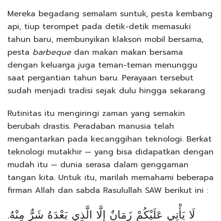
Mereka begadang semalam suntuk, pesta kembang
api, tiup terompet pada detik-detik memasuki
tahun baru, membunyikan klakson mobil bersama,
pesta
barbeque
dan makan makan bersama
dengan keluarga juga teman-teman menunggu
saat pergantian tahun baru. Perayaan tersebut
sudah menjadi tradisi sejak dulu hingga sekarang
Rutinitas itu mengiringi zaman yang semakin
berubah drastis. Peradaban manusia telah
mengantarkan pada kecanggihan teknologi. Berkat
teknologi mutakhir — yang bisa didapatkan dengan
mudah itu — dunia serasa dalam genggaman
tangan kita. Untuk itu, marilah memahami beberapa
firman Allah dan sabda Rasulullah SAW berikut ini :
لَا يَأْتِي عَلَيْكُمْ زَمَانٌ إِلَّا الَّذِي بَعْدَهُ شَرٌّ مِنْهُ.