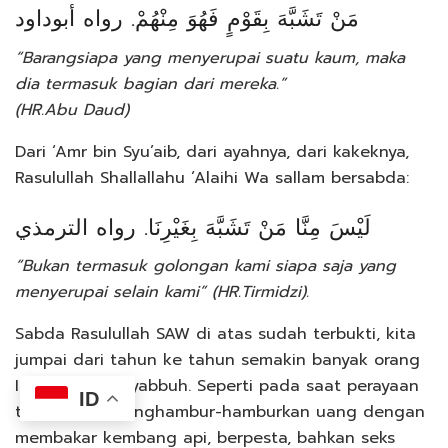
مَنْ تَشَبَّهَ بِقَوْمٍ فَهُوَ مِنْهُمْ. رواه أبوداود
“Barangsiapa yang menyerupai suatu kaum, maka
dia termasuk bagian dari mereka.”
(HR.Abu Daud)
Dari ‘Amr bin Syu’aib, dari ayahnya, dari kakeknya,
Rasulullah Shallallahu ‘Alaihi Wa sallam bersabda:
لَيْسَ مِنَّا مَنْ تَشَبَّهَ بِغَيْرِنَا. رواه الترمذي
“Bukan termasuk golongan kami siapa saja yang
menyerupai selain kami” (HR.Tirmidzi).
Sabda Rasulullah SAW di atas sudah terbukti, kita
jumpai dari tahun ke tahun semakin banyak orang
Islam yang tasyabbuh. Seperti pada saat perayaan
ID
tahun baru menghambur-hamburkan uang dengan
membakar kembang api, berpesta, bahkan seks