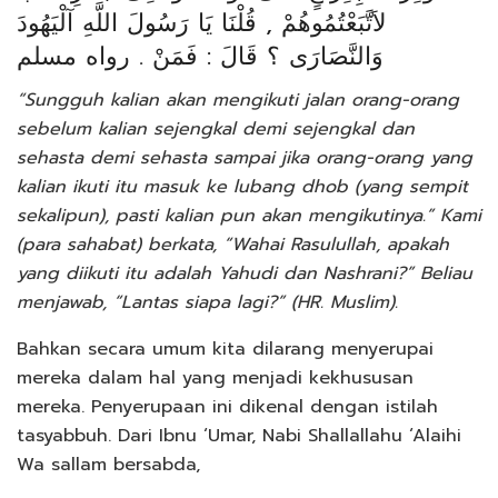
لاَتَّبَعْتُمُوهُمْ , قُلْنَا يَا رَسُولَ اللَّهِ آلْيَهُودَ
وَالنَّصَارَى ؟ قَالَ : فَمَنْ . رواه مسلم
“Sungguh kalian akan mengikuti jalan orang-orang
sebelum kalian sejengkal demi sejengkal dan
sehasta demi sehasta sampai jika orang-orang yang
kalian ikuti itu masuk ke lubang dhob (yang sempit
sekalipun), pasti kalian pun akan mengikutinya.” Kami
(para sahabat) berkata, “Wahai Rasulullah, apakah
yang diikuti itu adalah Yahudi dan Nashrani?” Beliau
menjawab, “Lantas siapa lagi?” (HR. Muslim).
Bahkan secara umum kita dilarang menyerupai
mereka dalam hal yang menjadi kekhususan
mereka. Penyerupaan ini dikenal dengan istilah
tasyabbuh. Dari Ibnu ‘Umar, Nabi Shallallahu ‘Alaihi
Wa sallam bersabda,