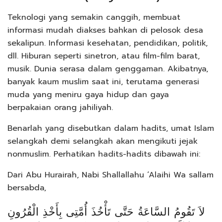
Teknologi yang semakin canggih, membuat
informasi mudah diakses bahkan di pelosok desa
sekalipun. Informasi kesehatan, pendidikan, politik,
dll. Hiburan seperti sinetron, atau film-film barat,
musik. Dunia serasa dalam genggaman. Akibatnya,
banyak kaum muslim saat ini, terutama generasi
muda yang meniru gaya hidup dan gaya
berpakaian orang jahiliyah.
Benarlah yang disebutkan dalam hadits, umat Islam
selangkah demi selangkah akan mengikuti jejak
nonmuslim. Perhatikan hadits-hadits dibawah ini:
Dari Abu Hurairah, Nabi Shallallahu ‘Alaihi Wa sallam
bersabda,
لاَ تَقُومُ السَّاعَةُ حَتَّى تَأْخُذَ أُمَّتِى بِأَخْذِ الْقُرُونِ