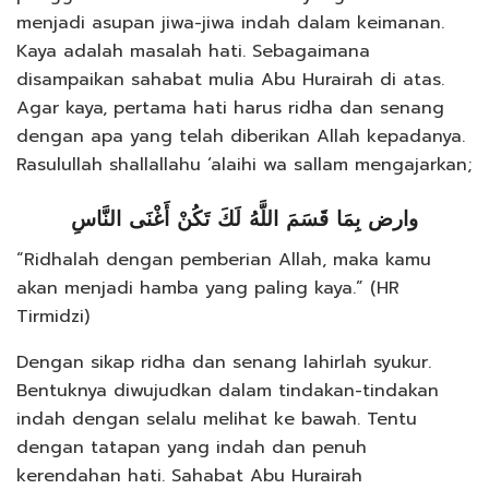
menjadi asupan jiwa-jiwa indah dalam keimanan.
Kaya adalah masalah hati. Sebagaimana
disampaikan sahabat mulia Abu Hurairah di atas.
Agar kaya, pertama hati harus ridha dan senang
dengan apa yang telah diberikan Allah kepadanya.
Rasulullah shallallahu ‘alaihi wa sallam mengajarkan;
ﻭاﺭﺽ ﺑِﻤَﺎ ﻗَﺴَﻢَ اﻟﻠَّﻪُ ﻟَﻚَ ﺗَﻜُﻦْ ﺃَﻏْﻨَﻰ اﻟﻨَّﺎﺱِ
“Ridhalah dengan pemberian Allah, maka kamu
akan menjadi hamba yang paling kaya.” (HR
Tirmidzi)
Dengan sikap ridha dan senang lahirlah syukur.
Bentuknya diwujudkan dalam tindakan-tindakan
indah dengan selalu melihat ke bawah. Tentu
dengan tatapan yang indah dan penuh
kerendahan hati. Sahabat Abu Hurairah