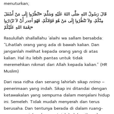
menuturkan;
ﻗَﺎﻝَ ﺭَﺳُﻮﻝُ اﻟﻠﻪِ ﺻَﻠَّﻰ اﻟﻠﻪُ ﻋَﻠَﻴْﻪِ ﻭَﺳَﻠَّﻢَ: «اﻧْﻈُﺮُﻭا ﺇِﻟَﻰ ﻣَﻦْ ﺃَﺳْﻔَﻞَ
ﻣِﻨْﻜُﻢْ، ﻭَﻻَ ﺗَﻨْﻈُﺮُﻭا ﺇِﻟَﻰ ﻣَﻦْ ﻫُﻮَ ﻓَﻮْﻗَﻜُﻢْ، ﻓَﻬُﻮَ ﺃﺟﺪﺭ ﺃَﻥْ ﻻَ ﺗَﺰْﺩَﺭُﻭا
ﻧِﻌْﻤَﺔَ اﻟﻠﻪِ ﻋَﻠَﻴْﻜُﻢْ»
Rasulullah shallallahu ‘alaihi wa sallam bersabda:
“Lihatlah orang yang ada di bawah kalian. Dan
janganlah melihat kepada orang yang di atas
kalian. Hal itu lebih pantas untuk tidak
meremehkan nikmat dari Allah kepada kalian.” (HR
Muslim)
Dari rasa ridha dan senang lahirlah sikap
nrimo
–
penerimaan yang indah. Sikap ini ditandai dengan
ketawakalan yang sempurna dalam menjalani hidup
ini. Semeleh. Tidak mudah menyerah dan terus
berusaha. Dan tentunya berada di dalam ruang-