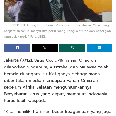
Ketua DPP LDII Bidang Pengabdian Masyarakat mengatakan, "Menjelang
pergantian tahun, masyarakat perlu mengurangi aktivitas dan bepergian
yang tidak perlu." Foto: LINES.
Jakarta (7/12).
Virus Covid-19 varian Omicron
dilaporkan Singapura, Australia, dan Malaysia telah
berada di negara itu. Ketiganya, sebagaimana
diberitakan media mendapati varian Omicron
sebelum Afrika Selatan mengumumkannya.
Penyebaran virus yang cepat, membuat Indonesia
harus lebih waspada.
“Kita memiliki hari-hari besar keagamaan yang juga