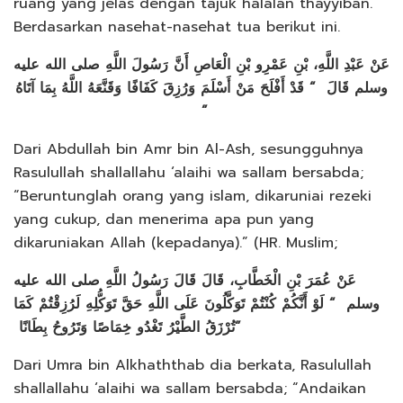
ruang yang jelas dengan tajuk halalan thayyiban.
Berdasarkan nasehat-nasehat tua berikut ini.
عَنْ عَبْدِ اللَّهِ، بْنِ عَمْرِو بْنِ الْعَاصِ أَنَّ رَسُولَ اللَّهِ صلى الله عليه
وسلم قَالَ ‏ “‏ قَدْ أَفْلَحَ مَنْ أَسْلَمَ وَرُزِقَ كَفَافًا وَقَنَّعَهُ اللَّهُ بِمَا آتَاهُ
‏”‏ ‏
Dari Abdullah bin Amr bin Al-Ash, sesungguhnya
Rasulullah shallallahu ‘alaihi wa sallam bersabda;
“Beruntunglah orang yang islam, dikaruniai rezeki
yang cukup, dan menerima apa pun yang
dikaruniakan Allah (kepadanya).” (HR. Muslim;
عَنْ عُمَرَ بْنِ الْخَطَّابِ، قَالَ قَالَ رَسُولُ اللَّهِ صلى الله عليه
وسلم ‏ “‏ لَوْ أَنَّكُمْ كُنْتُمْ تَوَكَّلُونَ عَلَى اللَّهِ حَقَّ تَوَكُّلِهِ لَرُزِقْتُمْ كَمَا
تُرْزَقُ الطَّيْرُ تَغْدُو خِمَاصًا وَتَرُوحُ بِطَانًا ‏”
Dari Umra bin Alkhaththab dia berkata, Rasulullah
shallallahu ‘alaihi wa sallam bersabda; “Andaikan