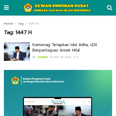
Home
Tag
1447 H
Tag:
1447 H
Kemenag Tetapkan Idul Adha, LDII
Berpartisipasi Amati Hilal
BY
_1ADMIN
MAY 18, 2026
1