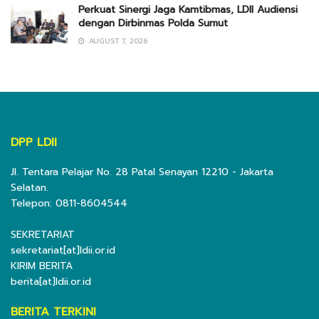
Perkuat Sinergi Jaga Kamtibmas, LDII Audiensi
dengan Dirbinmas Polda Sumut
AUGUST 7, 2026
DPP LDII
Jl. Tentara Pelajar No. 28 Patal Senayan 12210 - Jakarta
Selatan.
Telepon: 0811-8604544
SEKRETARIAT
sekretariat[at]ldii.or.id
KIRIM BERITA
berita[at]ldii.or.id
BERITA TERKINI