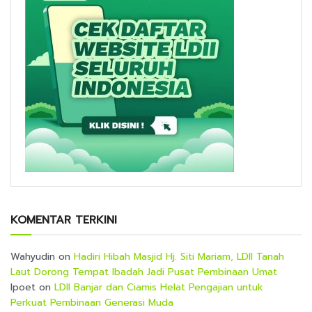
KOMENTAR TERKINI
Wahyudin
on
Hadiri Hibah Masjid Hj. Siti Mariam, LDII Tanah
Laut Dorong Tempat Ibadah Jadi Pusat Pembinaan Umat
Ipoet
on
LDII Banjar dan Ciamis Helat Pengajian untuk
Perkuat Pembinaan Generasi Muda