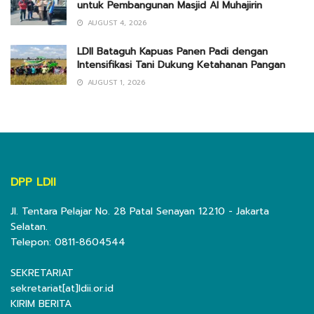
untuk Pembangunan Masjid Al Muhajirin
AUGUST 4, 2026
LDII Bataguh Kapuas Panen Padi dengan
Intensifikasi Tani Dukung Ketahanan Pangan
AUGUST 1, 2026
DPP LDII
Jl. Tentara Pelajar No. 28 Patal Senayan 12210 - Jakarta
Selatan.
Telepon: 0811-8604544
SEKRETARIAT
sekretariat[at]ldii.or.id
KIRIM BERITA