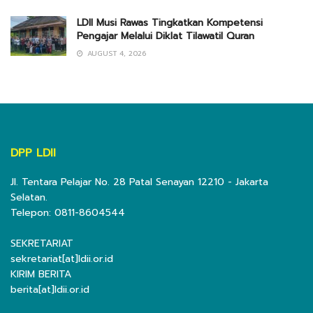
LDII Musi Rawas Tingkatkan Kompetensi
Pengajar Melalui Diklat Tilawatil Quran
AUGUST 4, 2026
DPP LDII
Jl. Tentara Pelajar No. 28 Patal Senayan 12210 - Jakarta
Selatan.
Telepon: 0811-8604544
SEKRETARIAT
sekretariat[at]ldii.or.id
KIRIM BERITA
berita[at]ldii.or.id