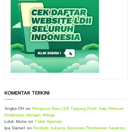
KOMENTAR TERKINI
Angka DH
on
Pengurus Baru LDII Tanjung Priok Siap Perkuat
Kolaborasi dengan Warga
Luluk Mutia
on
Tidak Nyaman
Ipa Slamet
on
Pemkab Subang Apresiasi Pembinaan Karakter