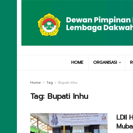
HOME
ORGANISASI
R
Home
Tag
Bupati Inhu
Tag:
Bupati Inhu
LDII 
Mubal