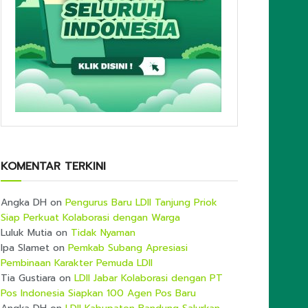
KOMENTAR TERKINI
Angka DH
on
Pengurus Baru LDII Tanjung Priok
Siap Perkuat Kolaborasi dengan Warga
Luluk Mutia
on
Tidak Nyaman
Ipa Slamet
on
Pemkab Subang Apresiasi
Pembinaan Karakter Pemuda LDII
Tia Gustiara
on
LDII Jabar Kolaborasi dengan PT
Pos Indonesia Siapkan 100 Agen Pos Baru