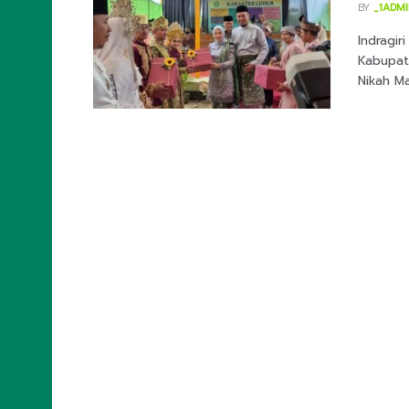
BY
_1ADM
Indragir
Kabupate
Nikah Ma