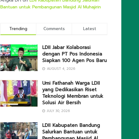
Angka DH
on
LDII Kabupaten Bandung Salurkan
Bantuan untuk Pembangunan Masjid Al Muhajirin
Trending
Comments
Latest
LDII Jabar Kolaborasi
dengan PT Pos Indonesia
Siapkan 100 Agen Pos Baru
AUGUST 4, 2026
Umi Fathanah Warga LDII
yang Dedikasikan Riset
Teknologi Membran untuk
Solusi Air Bersih
JULY 30, 2026
LDII Kabupaten Bandung
Salurkan Bantuan untuk
Pembangunan Masjid Al