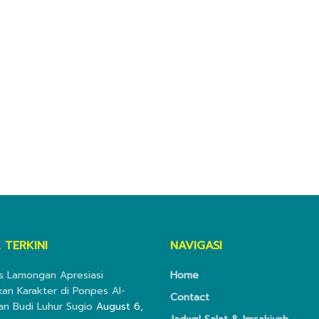
 TERKINI
NAVIGASI
s Lamongan Apresiasi
Home
kan Karakter di Ponpes Al-
Contact
an Budi Luhur Sugio
August 6,