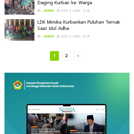
Daging Kurban ke Warga
BY
_ADMIN
JULY 3, 2023
0
LDII Mimika Kurbankan Puluhan Ternak
Saat Idul Adha
BY
_ADMIN
JULY 3, 2023
0
1
2