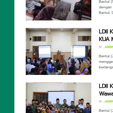
Bantul (
dengan 
Bantul, 
LDII
KUA 
BY
_ADMI
Bantul 
menggel
berlangs
LDII 
Wawa
BY
_ADMI
Bantul (