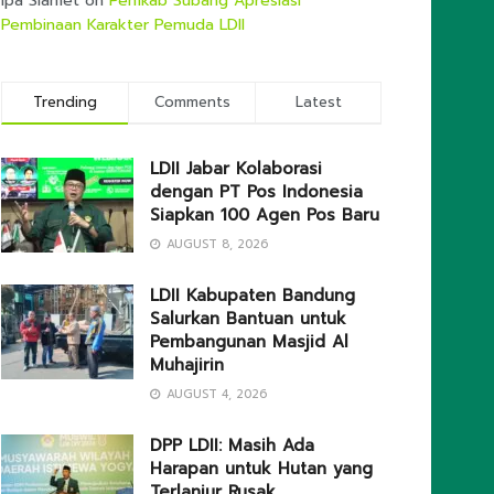
Ipa Slamet
on
Pemkab Subang Apresiasi
Pembinaan Karakter Pemuda LDII
Trending
Comments
Latest
LDII Jabar Kolaborasi
dengan PT Pos Indonesia
Siapkan 100 Agen Pos Baru
AUGUST 8, 2026
LDII Kabupaten Bandung
Salurkan Bantuan untuk
Pembangunan Masjid Al
Muhajirin
AUGUST 4, 2026
DPP LDII: Masih Ada
Harapan untuk Hutan yang
Terlanjur Rusak