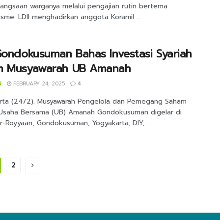
bangsaan warganya melalui pengajian rutin bertema
isme. LDII menghadirkan anggota Koramil ...
Gondokusuman Bahas Investasi Syariah
m Musyawarah UB Amanah
N
FEBRUARY 24, 2025
4
rta (24/2). Musyawarah Pengelola dan Pemegang Saham
Usaha Bersama (UB) Amanah Gondokusuman digelar di
r-Royyaan, Gondokusuman, Yogyakarta, DIY, ...
2