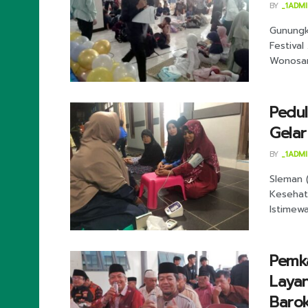
BY
_1ADM
Gunungk
Festival
Wonosari
Pedul
Gelar
BY
_1ADM
Sleman 
Kesehata
Istimewa
Pemk
Layan
Barok