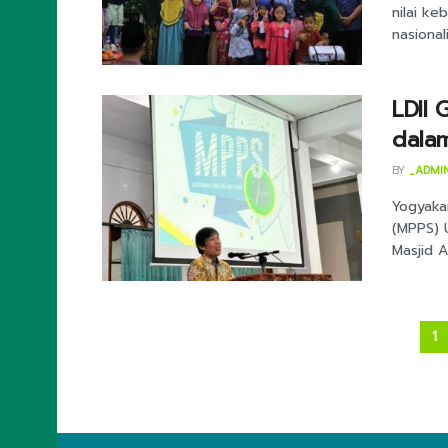
nilai ke
nasional
LDII 
dala
BY
_ADMI
Yogyaka
(MPPS) 
Masjid A
1