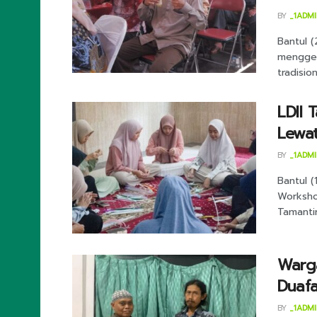
BY
_1ADM
Bantul 
menggel
tradisio
LDII 
Lewa
BY
_1ADM
Bantul 
Workshop
Tamantirt
Warga
Duaf
BY
_1ADM