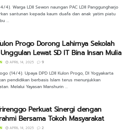
(14/4). Warga LDII Sewon naungan PAC LDII Panggungharjo
rkan santunan kepada kaum duafa dan anak yatim piatu
u ...
Kulon Progo Dorong Lahirnya Sekolah
 Unggulan Lewat SD IT Bina Insan Mulia
IN
APRIL 14, 2025
9
ogo (14/4). Upaya DPD LDII Kulon Progo, DI Yogyakarta
an pendidikan berbasis Islam terus menunjukkan
tan. Melalui Yayasan Manshurin ...
Trirenggo Perkuat Sinergi dengan
urahmi Bersama Tokoh Masyarakat
IN
APRIL 14, 2025
2