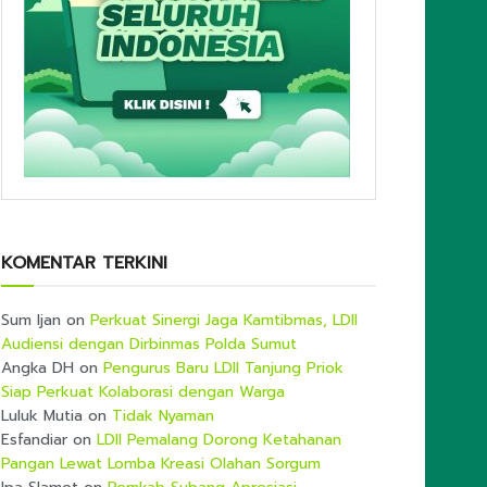
KOMENTAR TERKINI
Sum Ijan
on
Perkuat Sinergi Jaga Kamtibmas, LDII
Audiensi dengan Dirbinmas Polda Sumut
Angka DH
on
Pengurus Baru LDII Tanjung Priok
Siap Perkuat Kolaborasi dengan Warga
Luluk Mutia
on
Tidak Nyaman
Esfandiar
on
LDII Pemalang Dorong Ketahanan
Pangan Lewat Lomba Kreasi Olahan Sorgum