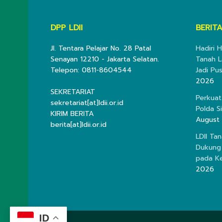
DPP LDII
BERITA
Jl. Tentara Pelajar No. 28 Patal
Hadiri H
Senayan 12210 - Jakarta Selatan.
Tanah L
Telepon: 0811-8604544
Jadi Pu
2026
SEKRETARIAT
Perkuat
sekretariat[at]ldii.or.id
Polda S
KIRIM BERITA
August
berita[at]ldii.or.id
LDII Ta
Dukung
pada K
2026
ID