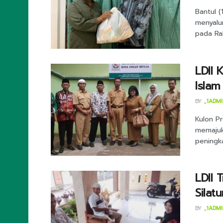
Bantul 
menyalu
pada Rab
LDII 
Islam
BY
_1ADM
Kulon Pr
memajuk
peningka
LDII 
Silat
BY
_1ADM