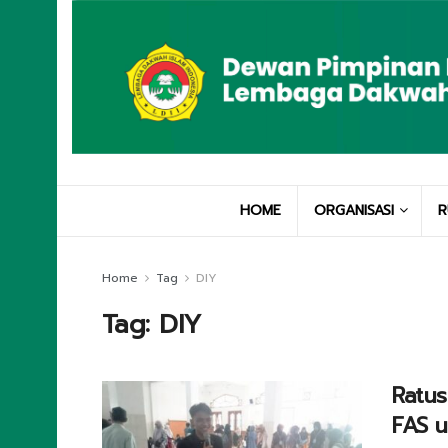
HOME
ORGANISASI
R
Home
Tag
DIY
Tag:
DIY
Ratus
FAS 