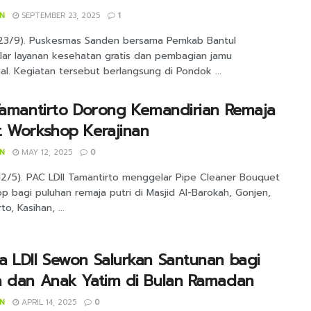
IN
SEPTEMBER 23, 2025
1
(23/9). Puskesmas Sanden bersama Pemkab Bantul
ar layanan kesehatan gratis dan pembagian jamu
nal. Kegiatan tersebut berlangsung di Pondok ...
Tamantirto Dorong Kemandirian Remaja
t Workshop Kerajinan
IN
MAY 12, 2025
0
(12/5). PAC LDII Tamantirto menggelar Pipe Cleaner Bouquet
 bagi puluhan remaja putri di Masjid Al-Barokah, Gonjen,
o, Kasihan, ...
 LDII Sewon Salurkan Santunan bagi
a dan Anak Yatim di Bulan Ramadan
IN
APRIL 14, 2025
0