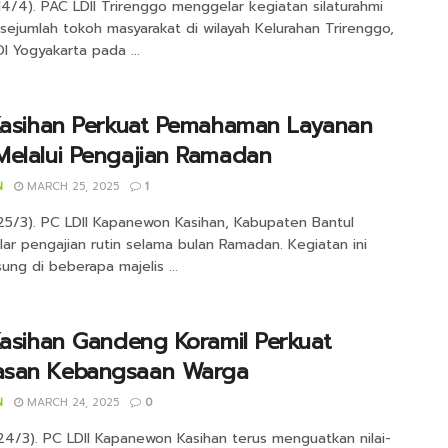
14/4). PAC LDII Trirenggo menggelar kegiatan silaturahmi
sejumlah tokoh masyarakat di wilayah Kelurahan Trirenggo,
DI Yogyakarta pada ...
 Kasihan Perkuat Pemahaman Layanan
Melalui Pengajian Ramadan
N
MARCH 25, 2025
1
(25/3). PC LDII Kapanewon Kasihan, Kabupaten Bantul
ar pengajian rutin selama bulan Ramadan. Kegiatan ini
ung di beberapa majelis ...
Kasihan Gandeng Koramil Perkuat
san Kebangsaan Warga
N
MARCH 24, 2025
0
24/3). PC LDII Kapanewon Kasihan terus menguatkan nilai-