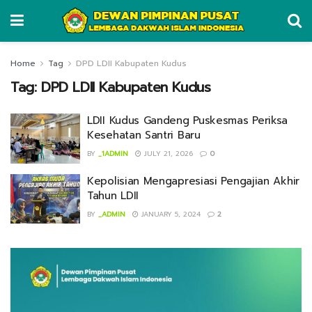
Home
Tag
DPD LDII Kabupaten Kudus
Tag:
DPD LDII Kabupaten Kudus
LDII Kudus Gandeng Puskesmas Periksa
Kesehatan Santri Baru
BY
_1ADMIN
JULY 21, 2026
0
Kepolisian Mengapresiasi Pengajian Akhir
Tahun LDII
BY
_ADMIN
JANUARY 5, 2024
2