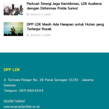
Perkuat Sinergi Jaga Kamtibmas, LDII Audiensi
dengan Dirbinmas Polda Sumut
AUGUST 7, 2026
DPP LDII: Masih Ada Harapan untuk Hutan yang
Terlanjur Rusak
AUGUST 7, 2026
DPP LDII
Jl. Tentara Pelajar No. 28 Patal Senayan 12210 - Jakarta
Selatan.
Telepon: 0811-8604544
SEKRETARIAT
sekretariat[at]ldii.or.id