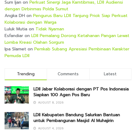
Sum Ijan
on
Perkuat Sinergi Jaga Kamtibmas, LDII Audiensi
dengan Dirbinmas Polda Sumut
Angka DH
on
Pengurus Baru LDII Tanjung Priok Siap Perkuat
Kolaborasi dengan Warga
Luluk Mutia
on
Tidak Nyaman
Esfandiar
on
LDII Pemalang Dorong Ketahanan Pangan Lewat
Lomba Kreasi Olahan Sorgum
Ipa Slamet
on
Pemkab Subang Apresiasi Pembinaan Karakter
Pemuda LDII
Trending
Comments
Latest
LDII Jabar Kolaborasi dengan PT Pos Indonesia
Siapkan 100 Agen Pos Baru
AUGUST 8, 2026
LDII Kabupaten Bandung Salurkan Bantuan
untuk Pembangunan Masjid Al Muhajirin
AUGUST 4, 2026