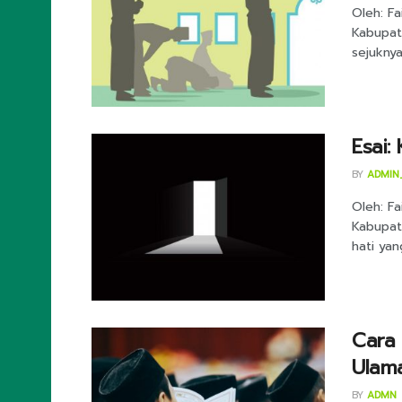
Oleh: Fa
Kabupat
sejuknya
Esai:
BY
ADMIN
Oleh: Fa
Kabupat
hati yang
Cara 
Ulam
BY
ADMN