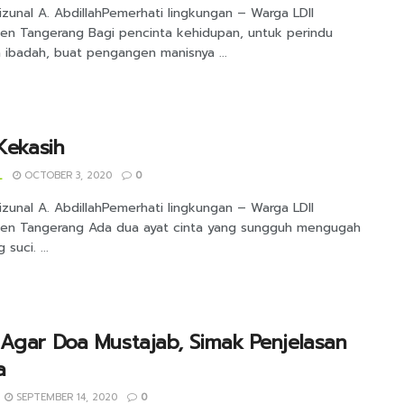
izunal A. AbdillahPemerhati lingkungan – Warga LDII
en Tangerang Bagi pencinta kehidupan, untuk perindu
 ibadah, buat pengangen manisnya ...
 Kekasih
_
OCTOBER 3, 2020
0
izunal A. AbdillahPemerhati lingkungan – Warga LDII
en Tangerang Ada dua ayat cinta yang sungguh mengugah
 suci. ...
Agar Doa Mustajab, Simak Penjelasan
a
SEPTEMBER 14, 2020
0