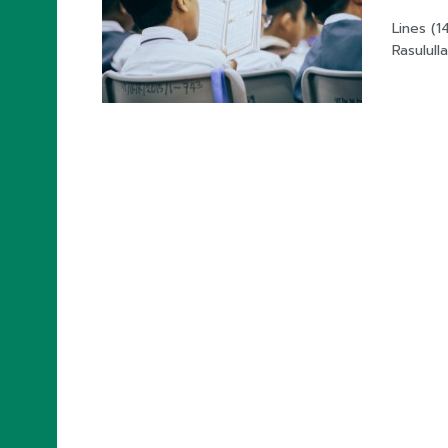
Lines (
Rasulull