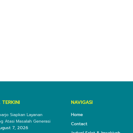
 TERKINI
NAVIGASI
doarjo Siapkan Layanan
Home
ng Atasi Masalah Generasi
Contact
ugust 7, 2026