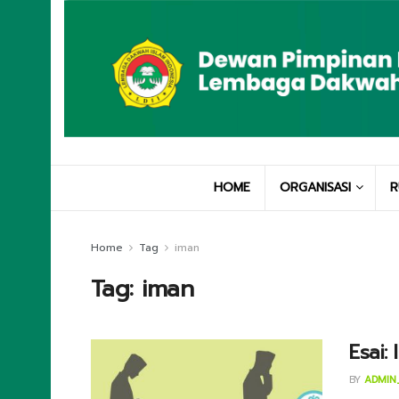
HOME
ORGANISASI
R
Home
Tag
iman
Tag:
iman
Esai:
BY
ADMIN