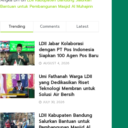
Angka DH
on
LDII Kabupaten Bandung Salurkan
Bantuan untuk Pembangunan Masjid Al Muhajirin
Trending
Comments
Latest
LDII Jabar Kolaborasi
dengan PT Pos Indonesia
Siapkan 100 Agen Pos Baru
AUGUST 4, 2026
Umi Fathanah Warga LDII
yang Dedikasikan Riset
Teknologi Membran untuk
Solusi Air Bersih
JULY 30, 2026
LDII Kabupaten Bandung
Salurkan Bantuan untuk
Pembangunan Masjid Al