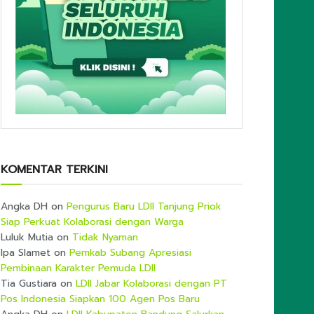
KOMENTAR TERKINI
Angka DH
on
Pengurus Baru LDII Tanjung Priok
Siap Perkuat Kolaborasi dengan Warga
Luluk Mutia
on
Tidak Nyaman
Ipa Slamet
on
Pemkab Subang Apresiasi
Pembinaan Karakter Pemuda LDII
Tia Gustiara
on
LDII Jabar Kolaborasi dengan PT
Pos Indonesia Siapkan 100 Agen Pos Baru