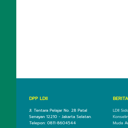
DPP LDII
BERITA
Jl. Tentara Pelajar No. 28 Patal
LDII Si
Senayan 12210 - Jakarta Selatan.
Konseli
Telepon: 0811-8604544
Muda
A