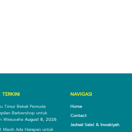
 TERKINI
NAVIGASI
wu Timur Bekali Pemuda
Home
pilan Barbershop untuk
Contact
n Wirausaha
August 8, 2026
Jadwal Salat & Imsakiyah
I: Masih Ada Harapan untuk