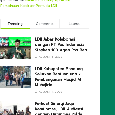
Ipa Slamet
on
Pemkab Subang Apresiasi
Pembinaan Karakter Pemuda LDII
Trending
Comments
Latest
LDII Jabar Kolaborasi
dengan PT Pos Indonesia
Siapkan 100 Agen Pos Baru
AUGUST 8, 2026
LDII Kabupaten Bandung
Salurkan Bantuan untuk
Pembangunan Masjid Al
Muhajirin
AUGUST 4, 2026
Perkuat Sinergi Jaga
Kamtibmas, LDII Audiensi
dengan Dirbinmas Polda