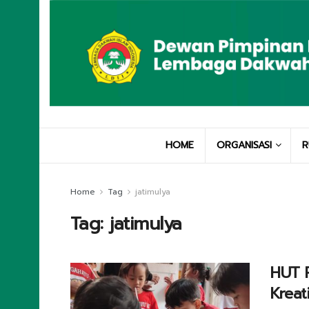
HOME
ORGANISASI
R
Home
Tag
jatimulya
Tag:
jatimulya
HUT R
Kreat